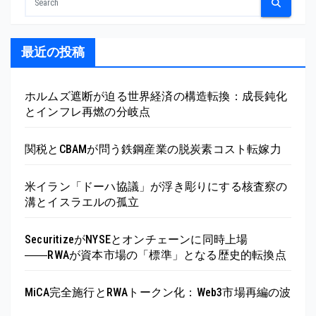
の
ペ
最近の投稿
ー
ジ
ホルムズ遮断が迫る世界経済の構造転換：成長鈍化
とインフレ再燃の分岐点
送
り
関税とCBAMが問う鉄鋼産業の脱炭素コスト転嫁力
米イラン「ドーハ協議」が浮き彫りにする核査察の
溝とイスラエルの孤立
SecuritizeがNYSEとオンチェーンに同時上場
――RWAが資本市場の「標準」となる歴史的転換点
MiCA完全施行とRWAトークン化：Web3市場再編の波