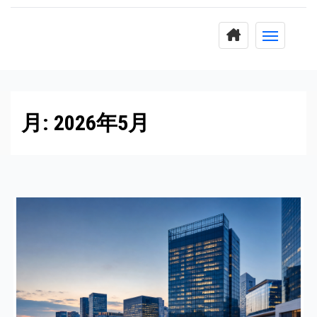
コ
ン
テ
ン
ツ
に
月:
2026年5月
ス
キ
ッ
プ