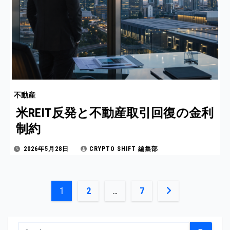
不動産
米REIT反発と不動産取引回復の金利
制約
2026年5月28日
CRYPTO SHIFT 編集部
投
1
2
…
7
稿