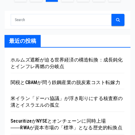
稿
の
ペ
最近の投稿
ー
ジ
ホルムズ遮断が迫る世界経済の構造転換：成長鈍化
とインフレ再燃の分岐点
送
り
関税とCBAMが問う鉄鋼産業の脱炭素コスト転嫁力
米イラン「ドーハ協議」が浮き彫りにする核査察の
溝とイスラエルの孤立
SecuritizeがNYSEとオンチェーンに同時上場
――RWAが資本市場の「標準」となる歴史的転換点