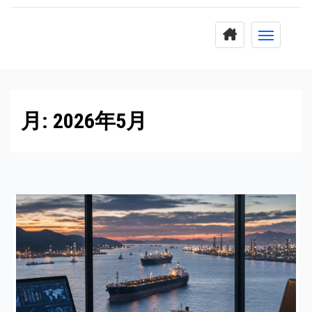
コ
ン
テ
ン
ツ
に
月:
2026年5月
ス
キ
ッ
プ