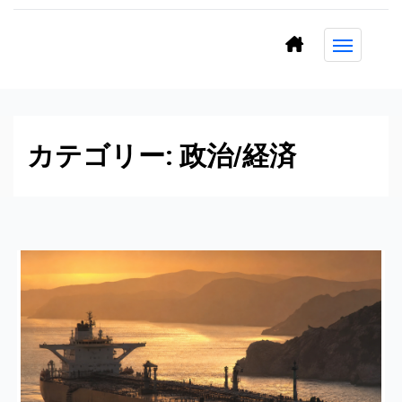
コ
ン
テ
ン
ツ
に
カテゴリー:
政治/経済
ス
キ
ッ
プ