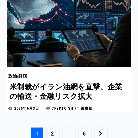
政治/経済
米制裁がイラン油網を直撃、企業
の輸送・金融リスク拡大
2026年6月3日
CRYPTO SHIFT 編集部
投
1
2
…
6