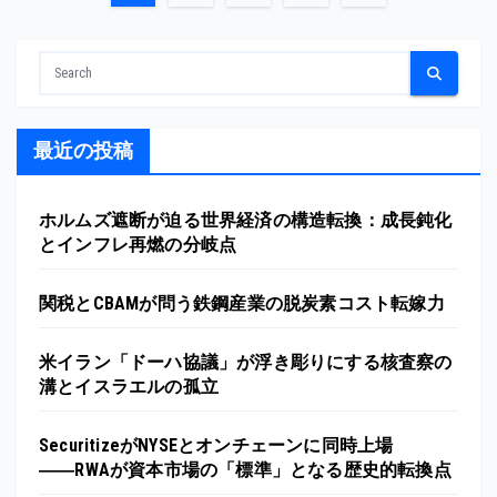
稿
の
ペ
最近の投稿
ー
ジ
ホルムズ遮断が迫る世界経済の構造転換：成長鈍化
とインフレ再燃の分岐点
送
り
関税とCBAMが問う鉄鋼産業の脱炭素コスト転嫁力
米イラン「ドーハ協議」が浮き彫りにする核査察の
溝とイスラエルの孤立
SecuritizeがNYSEとオンチェーンに同時上場
――RWAが資本市場の「標準」となる歴史的転換点