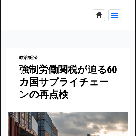
コ
ン
テ
ン
ツ
に
政治/経済
ス
強制労働関税が迫る60
キ
ッ
カ国サプライチェー
プ
ンの再点検