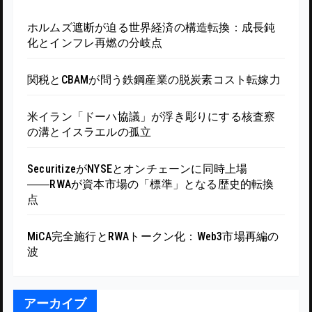
ホルムズ遮断が迫る世界経済の構造転換：成長鈍
化とインフレ再燃の分岐点
関税とCBAMが問う鉄鋼産業の脱炭素コスト転嫁力
米イラン「ドーハ協議」が浮き彫りにする核査察
の溝とイスラエルの孤立
SecuritizeがNYSEとオンチェーンに同時上場
――RWAが資本市場の「標準」となる歴史的転換
点
MiCA完全施行とRWAトークン化：Web3市場再編の
波
アーカイブ