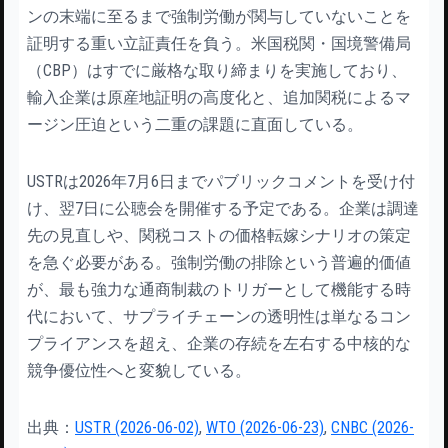
ンの末端に至るまで強制労働が関与していないことを
証明する重い立証責任を負う。米国税関・国境警備局
（CBP）はすでに厳格な取り締まりを実施しており、
輸入企業は原産地証明の高度化と、追加関税によるマ
ージン圧迫という二重の課題に直面している。
USTRは2026年7月6日までパブリックコメントを受け付
け、翌7日に公聴会を開催する予定である。企業は調達
先の見直しや、関税コストの価格転嫁シナリオの策定
を急ぐ必要がある。強制労働の排除という普遍的価値
が、最も強力な通商制裁のトリガーとして機能する時
代において、サプライチェーンの透明性は単なるコン
プライアンスを超え、企業の存続を左右する中核的な
競争優位性へと変貌している。
出典：
USTR (2026-06-02)
,
WTO (2026-06-23)
,
CNBC (2026-