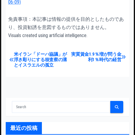
06-09)
免責事項：本記事は情報の提供を目的としたものであ
り、投資勧誘を意図するものではありません。
Visuals created using artificial intelligence.
投稿ナビゲーション
米イラン「ドーハ協議」が
実質賃金1.9％増が問う金
浮き彫りにする核査察の溝
利1％時代の経営
とイスラエルの孤立
最近の投稿