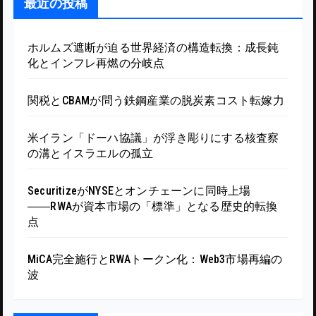
最近の投稿
ホルムズ遮断が迫る世界経済の構造転換：成長鈍
化とインフレ再燃の分岐点
関税とCBAMが問う鉄鋼産業の脱炭素コスト転嫁力
米イラン「ドーハ協議」が浮き彫りにする核査察
の溝とイスラエルの孤立
SecuritizeがNYSEとオンチェーンに同時上場
――RWAが資本市場の「標準」となる歴史的転換
点
MiCA完全施行とRWAトークン化：Web3市場再編の
波