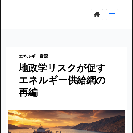
コ
ン
テ
ン
ツ
に
エネルギー資源
ス
地政学リスクが促す
キ
ッ
エネルギー供給網の
プ
再編