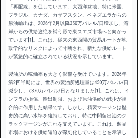
「再配線」を促しています。大西洋盆地、特に米国、
ブラジル、カナダ、カザフスタン、ベネズエラからの
原油輸出は、2026年2月以降350万バレル/日増加し、湾
岸からの供給途絶を補う形で東スエズ市場へと向かっ
ています[1]。これは、従来の東西間の貿易ルートが地
政学的なリスクによって寸断され、新たな供給ルート
が緊急的に確立されている状況を示しています。
製油所の稼働率も大きく影響を受けています。2026年
第2四半期には、世界の製油所処理量は450万バレル/日
減少し、7,870万バレル/日となりました[1]。これは、イ
ンフラの損傷、輸出制限、および原油供給の減少が複
合的に作用した結果です。しかし、精製マージンは歴
史的に高い水準を維持しており、特に中間留出油のク
ラックマージンがこれを支えています。これは、製品
市場における供給逼迫が深刻化していることを示唆し