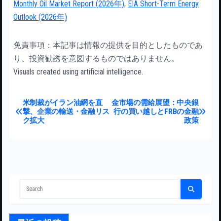
Monthly Oil Market Report (2026年)
,
EIA Short-Term Energy
Outlook (2026年)
免責事項：本記事は情報の提供を目的としたものであ
り、投資勧誘を意図するものではありません。
Visuals created using artificial intelligence.
投稿ナビゲーション
米制裁がイラン油網を直
金市場の需給展望：中央銀
撃、企業の輸送・金融リス
行の買い越しとFRBの金融
ク拡大
政策