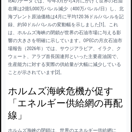
IEAのデータでは、今年3月から4月にかけて世界の石油
在庫は2億5,000万バレル減少（400万バレル/日）し、北
海ブレント原油価格は4月に平均120.36ドル/バレルを記
録、約50ドル/バレルの変動幅を示しました[1]。これ
は、ホルムズ海峡の閉鎖が世界の石油市場に与える影
響の大きさを明確に示しています。OPECの月次石油市
場報告（2026年）では、サウジアラビア、イラク、ク
ウェート、アラブ首長国連邦といった主要産油国で、
生産能力に対する実際の供給量が大幅に減少している
ことが示されています[2]。
ホルムズ海峡危機が促す
「エネルギー供給網の再配
線」
ホルムズ海峡の閉鎖は、世界のエネルギー供給網に