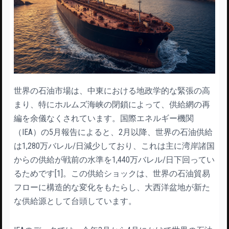
世界の石油市場は、中東における地政学的な緊張の高
まり、特にホルムズ海峡の閉鎖によって、供給網の再
編を余儀なくされています。国際エネルギー機関
（IEA）の5月報告によると、2月以降、世界の石油供給
は1,280万バレル/日減少しており、これは主に湾岸諸国
からの供給が戦前の水準を1,440万バレル/日下回ってい
るためです[1]。この供給ショックは、世界の石油貿易
フローに構造的な変化をもたらし、大西洋盆地が新た
な供給源として台頭しています。