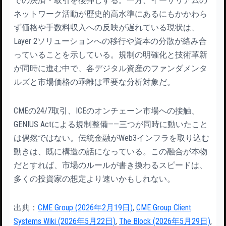
での決済・取引を後押しする。一方、イーサリアムの
ネットワーク活動が歴史的高水準にあるにもかかわら
ず価格や手数料収入への反映が遅れている現状は、
Layer 2ソリューションへの移行や資本の分散が絡み合
っていることを示している。規制の明確化と技術革新
が同時に進む中で、各デジタル資産のファンダメンタ
ルズと市場価格の乖離は重要な分析対象だ。
CMEの24/7取引、ICEのオンチェーン市場への接触、
GENIUS Actによる規制整備——三つが同時に動いたこと
は偶然ではない。伝統金融がWeb3インフラを取り込む
動きは、既に構造の話になっている。この融合が本物
だとすれば、市場のルールが書き換わるスピードは、
多くの投資家の想定より速いかもしれない。
出典：
CME Group (2026年2月19日)
,
CME Group Client
Systems Wiki (2026年5月22日)
,
The Block (2026年5月29日)
,