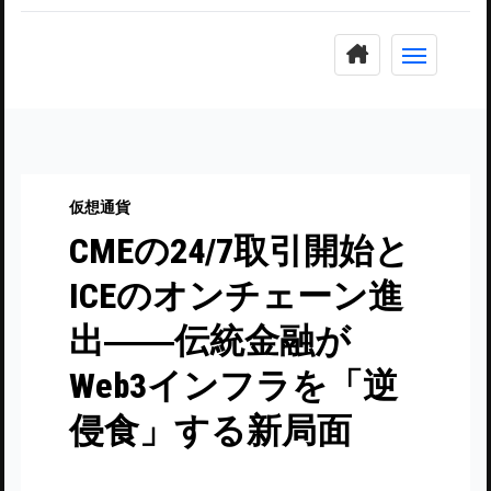
コ
ン
テ
ン
ツ
に
仮想通貨
ス
CMEの24/7取引開始と
キ
ッ
ICEのオンチェーン進
プ
出――伝統金融が
Web3インフラを「逆
侵食」する新局面