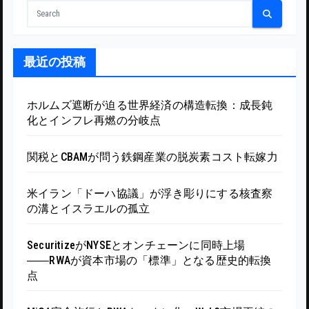
最近の投稿
ホルムズ遮断が迫る世界経済の構造転換：成長鈍
化とインフレ再燃の分岐点
関税とCBAMが問う鉄鋼産業の脱炭素コスト転嫁力
米イラン「ドーハ協議」が浮き彫りにする核査察
の溝とイスラエルの孤立
SecuritizeがNYSEとオンチェーンに同時上場
――RWAが資本市場の「標準」となる歴史的転換
点