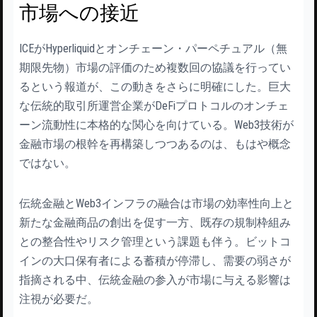
市場への接近
ICEがHyperliquidとオンチェーン・パーペチュアル（無
期限先物）市場の評価のため複数回の協議を行ってい
るという報道が、この動きをさらに明確にした。巨大
な伝統的取引所運営企業がDeFiプロトコルのオンチェ
ーン流動性に本格的な関心を向けている。Web3技術が
金融市場の根幹を再構築しつつあるのは、もはや概念
ではない。
伝統金融とWeb3インフラの融合は市場の効率性向上と
新たな金融商品の創出を促す一方、既存の規制枠組み
との整合性やリスク管理という課題も伴う。ビットコ
インの大口保有者による蓄積が停滞し、需要の弱さが
指摘される中、伝統金融の参入が市場に与える影響は
注視が必要だ。