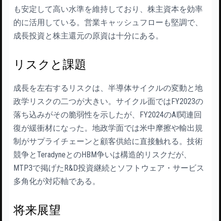
も安定して高い水準を維持しており、株主資本を効率
的に活用している。営業キャッシュフローも堅調で、
成長投資と株主還元の原資は十分にある。
リスクと課題
成長を左右するリスクは、半導体サイクルの変動と地
政学リスクの二つが大きい。サイクル面ではFY2023の
落ち込みがその脆弱性を示したが、FY2024のAI関連回
復が緩衝材になった。地政学面では米中摩擦や輸出規
制がサプライチェーンと顧客供給に直接触れる。技術
競争とTeradyneとのHBM争いは構造的リスクだが、
MTP3で掲げたR&D投資継続とソフトウェア・サービス
多角化が対応軸である。
将来展望