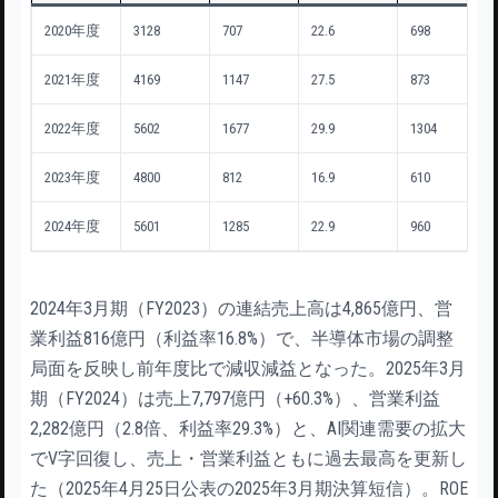
2020年度
3128
707
22.6
698
2021年度
4169
1147
27.5
873
2022年度
5602
1677
29.9
1304
2023年度
4800
812
16.9
610
2024年度
5601
1285
22.9
960
2024年3月期（FY2023）の連結売上高は4,865億円、営
業利益816億円（利益率16.8%）で、半導体市場の調整
局面を反映し前年度比で減収減益となった。2025年3月
期（FY2024）は売上7,797億円（+60.3%）、営業利益
2,282億円（2.8倍、利益率29.3%）と、AI関連需要の拡大
でV字回復し、売上・営業利益ともに過去最高を更新し
た（2025年4月25日公表の2025年3月期決算短信）。ROE