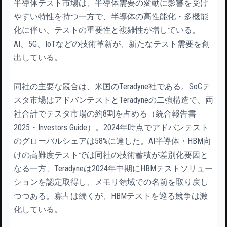
半導体テスト市場は、半導体需要の変動に影響を受け
やすい特性を持つ一方で、半導体の高性能化・多機能
化に伴い、テストの重要性と複雑性が増している。
AI、5G、IoTなどの技術革新が、新たなテスト需要を創
出している。
同社の主要な競合は、米国のTeradyne社である。SoCテ
スタ市場はアドバンテストとTeradyneの二強構造で、両
社合計でテスタ市場の約8割を占める（統合報告書
2025・Investors Guide）。2024年時点でアドバンテスト
のグローバルシェアは58%に達した。AI半導体・HBM向
けの高難度テストでは同社の技術蓄積が差別化要因と
なる一方、Teradyneは2024年中期にHBMテストソリュー
ションを認定取得し、メモリ領域での名前を取り戻し
つつある。寡占は続くが、HBMテストを巡る競争は激
化している。