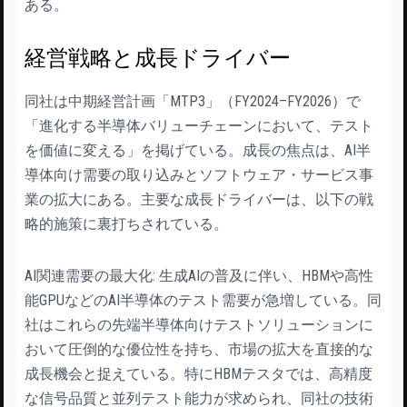
ある。
経営戦略と成長ドライバー
同社は中期経営計画「MTP3」（FY2024–FY2026）で
「進化する半導体バリューチェーンにおいて、テスト
を価値に変える」を掲げている。成長の焦点は、AI半
導体向け需要の取り込みとソフトウェア・サービス事
業の拡大にある。主要な成長ドライバーは、以下の戦
略的施策に裏打ちされている。
AI関連需要の最大化: 生成AIの普及に伴い、HBMや高性
能GPUなどのAI半導体のテスト需要が急増している。同
社はこれらの先端半導体向けテストソリューションに
おいて圧倒的な優位性を持ち、市場の拡大を直接的な
成長機会と捉えている。特にHBMテスタでは、高精度
な信号品質と並列テスト能力が求められ、同社の技術