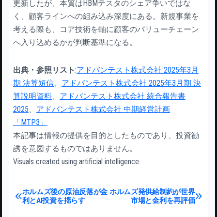
更新したが、本質はHBMテスタのシェア争いではな
く、顧客ラインへの組み込み深度にある。新規事業を
考える際も、コア技術を軸に顧客のバリューチェーン
へ入り込めるかが判断基準になる。
出典・参照リスト
:
アドバンテスト株式会社 2025年3月
期 決算短信
、
アドバンテスト株式会社 2025年3月期 決
算説明資料
、
アドバンテスト株式会社 統合報告書
2025
、
アドバンテスト株式会社 中期経営計画
「MTP3」
本記事は情報の提供を目的としたものであり、投資勧
誘を意図するものではありません。
Visuals created using artificial intelligence.
投稿ナビゲーション
ホルムズ後の原油反落が金
ホルムズ発供給制約が世界
利とAI投資を揺らす
市場と金利を再評価