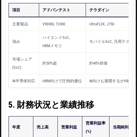
項目
アドバンテスト
テラダイン
主要製品
V93000, T2000
UltraFLEX, J750
ハイエンドSoC,
強み
モバイルSoC, 汎用テスタ
HBMメモリ
市場シェア
約50%超
約40%前後
(SoC)
AI半導体対応
HBM向けで圧倒的優位
AI向けも展開するがHBMは
5. 財務状況と業績推移
営業利益率
年度
売上高
営業利益
当期純利益
(%)