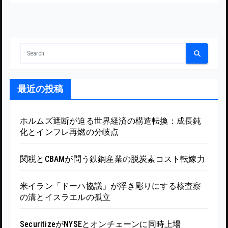
最近の投稿
ホルムズ遮断が迫る世界経済の構造転換：成長鈍
化とインフレ再燃の分岐点
関税とCBAMが問う鉄鋼産業の脱炭素コスト転嫁力
米イラン「ドーハ協議」が浮き彫りにする核査察
の溝とイスラエルの孤立
SecuritizeがNYSEとオンチェーンに同時上場