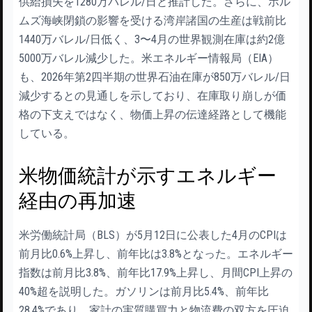
供給損失を1280万バレル/日と推計した。さらに、ホル
ムズ海峡閉鎖の影響を受ける湾岸諸国の生産は戦前比
1440万バレル/日低く、3〜4月の世界観測在庫は約2億
5000万バレル減少した。米エネルギー情報局（EIA）
も、2026年第2四半期の世界石油在庫が850万バレル/日
減少するとの見通しを示しており、在庫取り崩しが価
格の下支えではなく、物価上昇の伝達経路として機能
している。
米物価統計が示すエネルギー
経由の再加速
米労働統計局（BLS）が5月12日に公表した4月のCPIは
前月比0.6%上昇し、前年比は3.8%となった。エネルギー
指数は前月比3.8%、前年比17.9%上昇し、月間CPI上昇の
40%超を説明した。ガソリンは前月比5.4%、前年比
28.4%であり、家計の実質購買力と物流費の双方を圧迫