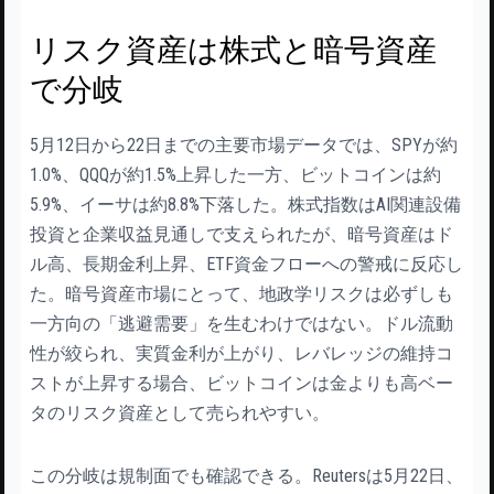
リスク資産は株式と暗号資産
で分岐
5月12日から22日までの主要市場データでは、SPYが約
1.0%、QQQが約1.5%上昇した一方、ビットコインは約
5.9%、イーサは約8.8%下落した。株式指数はAI関連設備
投資と企業収益見通しで支えられたが、暗号資産はド
ル高、長期金利上昇、ETF資金フローへの警戒に反応し
た。暗号資産市場にとって、地政学リスクは必ずしも
一方向の「逃避需要」を生むわけではない。ドル流動
性が絞られ、実質金利が上がり、レバレッジの維持コ
ストが上昇する場合、ビットコインは金よりも高ベー
タのリスク資産として売られやすい。
この分岐は規制面でも確認できる。Reutersは5月22日、