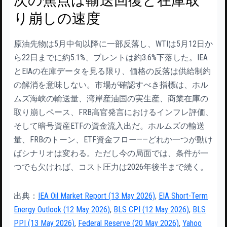
次の焦点は輸送回復と在庫取
り崩しの速度
原油先物は5月中旬以降に一部反落し、WTIは5月12日か
ら22日までに約5.1%、ブレントは約3.6%下落した。IEA
とEIAの在庫データを見る限り、価格の反落は供給制約
の解消を意味しない。市場が確認すべき指標は、ホル
ムズ海峡の輸送量、湾岸産油国の実生産、商業在庫の
取り崩しペース、FRB高官発言におけるインフレ評価、
そして暗号資産ETFの資金流入出だ。ホルムズの輸送
量、FRBのトーン、ETF資金フロー——どれか一つが動け
ばシナリオは変わる。ただし今の局面では、条件が一
つでも欠ければ、コスト圧力は2026年後半まで続く。
出典：
IEA Oil Market Report (13 May 2026)
,
EIA Short-Term
Energy Outlook (12 May 2026)
,
BLS CPI (12 May 2026)
,
BLS
PPI (13 May 2026)
,
Federal Reserve (20 May 2026)
,
Yahoo