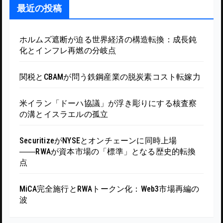
最近の投稿
ホルムズ遮断が迫る世界経済の構造転換：成長鈍
化とインフレ再燃の分岐点
関税とCBAMが問う鉄鋼産業の脱炭素コスト転嫁力
米イラン「ドーハ協議」が浮き彫りにする核査察
の溝とイスラエルの孤立
SecuritizeがNYSEとオンチェーンに同時上場
――RWAが資本市場の「標準」となる歴史的転換
点
MiCA完全施行とRWAトークン化：Web3市場再編の
波