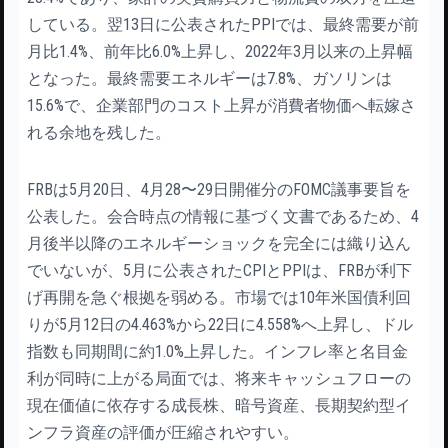
している。翌13日に公表されたPPIでは、最終需要が前
月比1.4%、前年比6.0%上昇し、2022年3月以来の上昇幅
となった。最終需要エネルギーは7.8%、ガソリンは
15.6%で、企業部門のコスト上昇が消費者物価へ転嫁さ
れる余地を残した。
FRBは5月20日、4月28〜29日開催分のFOMC議事要旨を
公表した。会合時点の情報に基づく文書であるため、4
月後半以降のエネルギーショックを完全には織り込ん
でいないが、5月に公表されたCPIとPPIは、FRBが利下
げ再開を急ぐ根拠を弱める。市場では10年米国債利回
りが5月12日の4.463%から22日に4.558%へ上昇し、ドル
指数も同期間に約1.0%上昇した。インフレ率と名目金
利が同時に上がる局面では、将来キャッシュフローの
現在価値に依存する成長株、暗号資産、長期契約型イ
ンフラ資産の評価が圧縮されやすい。