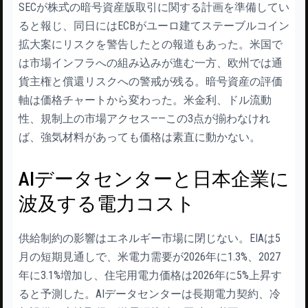
SECが株式の暗号資産版取引に関する計画を準備してい
ると報じ、同日にはECBがユーロ建てステーブルコイン
拡大案にリスクを警告したとの報道もあった。米国で
は市場インフラへの組み込みが進む一方、欧州では通
貨主権と償還リスクへの警戒が残る。暗号資産の評価
軸は価格チャートから変わった。米金利、ドル流動
性、規制上の市場アクセス——この3点が揃わなけれ
ば、強気材料があっても価格は素直に動かない。
AIデータセンターと日本企業に
波及する電力コスト
供給制約の影響はエネルギー市場に閉じない。EIAは5
月の短期見通しで、米電力需要が2026年に1.3%、2027
年に3.1%増加し、住宅用電力価格は2026年に5%上昇す
ると予測した。AIデータセンターは長期電力契約、冷