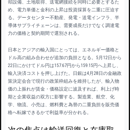
却設備、土地取得、送電網接続を同時に必要とするた
め、電力単価と金利の上昇は投資採算を二重に圧迫す
る。データセンター不動産、発電・送電インフラ、半
導体サプライチェーンは、需要成長だけでなく調達電
力の価格と契約期間で選別される。
日本とアジアの輸入国にとっては、エネルギー価格と
ドル高の組み合わせが追加の負担となる。5月12日から
22日にかけてドル円は157.67円から159.15円へ上昇し、
輸入決済コストを押し上げた。日銀は4月28日の金融政
策決定会合で現行の政策枠組みを維持したが、輸入物
価の上振れが賃金・価格設定に波及すれば、利上げ時
期と企業収益の双方に影響する。製造業、航空、化
学、物流、小売は、燃料費と為替の二重負担を販売価
格へ転嫁できるかで利益率が分かれる。