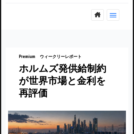
コ
ン
テ
ン
ツ
に
Premium
ウィークリーレポート
ス
ホルムズ発供給制約
キ
ッ
が世界市場と金利を
プ
再評価