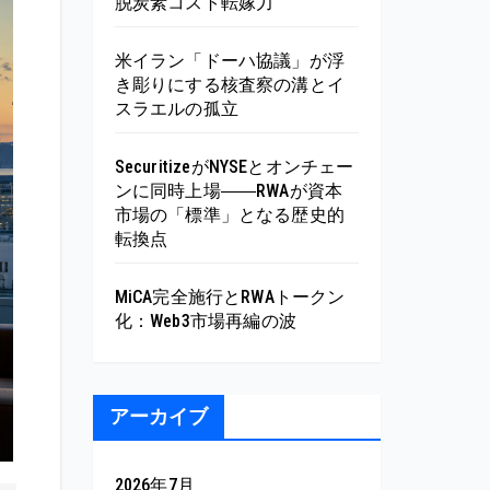
脱炭素コスト転嫁力
米イラン「ドーハ協議」が浮
き彫りにする核査察の溝とイ
スラエルの孤立
SecuritizeがNYSEとオンチェー
ンに同時上場――RWAが資本
市場の「標準」となる歴史的
転換点
MiCA完全施行とRWAトークン
化：Web3市場再編の波
アーカイブ
2026年7月