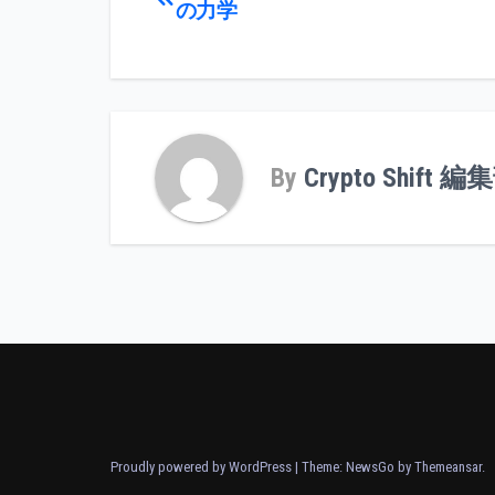
の力学
稿
ナ
ビ
ゲ
By
Crypto Shift 編
ー
シ
ョ
ン
Proudly powered by WordPress
|
Theme:
NewsGo
by
Themeansar
.