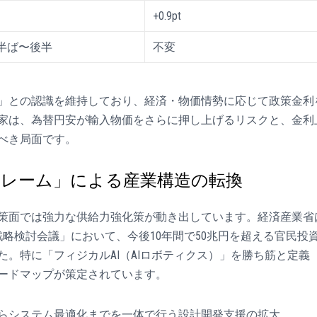
+0.9pt
台半ば〜後半
不変
」との認識を維持しており、経済・物価情勢に応じて政策金利
家は、為替円安が輸入物価をさらに押し上げるリスクと、金利
べき局面です。
フレーム」による産業構造の転換
策面では強力な供給力強化策が動き出しています。経済産業省
業戦略検討会議」において、今後10年間で50兆円を超える官民投
。特に「フィジカルAI（AIロボティクス）」を勝ち筋と定義
すロードマップが策定されています。
らシステム最適化までを一体で行う設計開発支援の拡大。