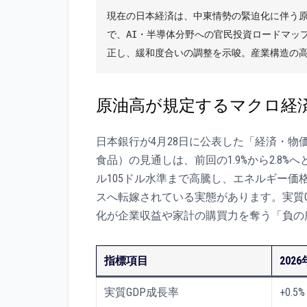
現在の日本経済は、中東情勢の緊迫化に伴う
で、AI・半導体分野への官民投資ロードマッ
正し、緩和度合いの調整を示唆。産業構造の
原油高が規定するマクロ経
日本銀行が4月28日に公表した「経済・物
食品）の見通しは、前回の1.9%から2.8
ル105ドル水準まで高騰し、エネルギー
スへ転嫁されている実態があります。実質G
化が企業収益や家計の購買力を奪う「負の
指標項目
20
実質GDP成長率
+0.5%