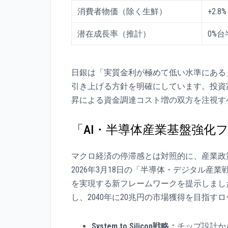
消費者物価（除く生鮮）
+2.8%
潜在成長率（推計）
0%
日銀は「実質金利が極めて低い水準にある
引き上げる方針を明確にしています。投資
昇による資金調達コスト増の双方を注視す
「AI・半導体産業基盤強化
マクロ経済の停滞感とは対照的に、産業政
2026年3月18日の「半導体・デジタル産
を実現する新フレームワークを提示しました
し、2040年に20兆円の市場獲得を目指
System to Silicon戦略：
チップ設計か