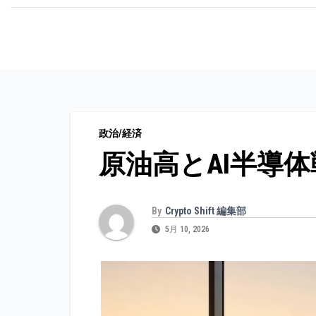
コ
ン
テ
ン
ツ
に
政治/経済
ス
原油高とAI半導
キ
ッ
プ
By
Crypto Shift 編集部
5月 10, 2026