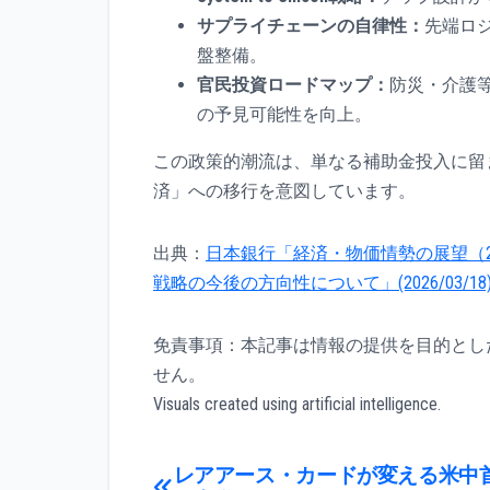
サプライチェーンの自律性：
先端ロ
盤整備。
官民投資ロードマップ：
防災・介護
の予見可能性を向上。
この政策的潮流は、単なる補助金投入に留
済」への移行を意図しています。
出典：
日本銀行「経済・物価情勢の展望（2026年
戦略の今後の方向性について」(2026/03/18
免責事項：本記事は情報の提供を目的とし
せん。
Visuals created using artificial intelligence.
投
レアアース・カードが変える米中