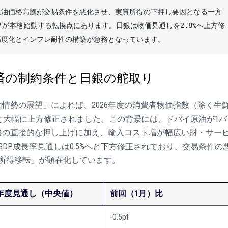
原油価格高騰が交易条件を悪化させ、実質所得の下押し要因となる一方
プが本格始動する転換点にあります。日銀は物価見通しを2.8%へ上方修
高度化とインフレ耐性の構築が急務となっています。
済の制約条件と日銀の舵取り
価情勢の展望」によれば、2026年度の消費者物価指数（除く生
%へと大幅に上方修正されました。この背景には、ドバイ原油が1バ
価格の直接的な押し上げに加え、輸入コスト増が幅広い財・サー
DP成長率見通しは0.5%へと下方修正されており、交易条件の
所得移転」が顕在化しています。
26年度見通し（中央値）
前回（1月）比
-0.5pt