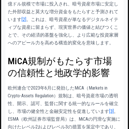
億ドル規模で市場に投入され、暗号資産市場に安定し
た外部収益と莫大な増分資金をもたらすと予測されて
います
[2]
。これは、暗号資産が単なるデジタルネイテ
ィブな資産に留まらず、現実世界の価値と結びつくこ
とで、その経済的基盤を強化し、より広範な投資家層
へのアピール力を高める構造的変化を意味します。
MiCA規制がもたらす市場
の信頼性と地政学的影響
欧州連合で2023年6月に発効したMiCA（Markets in
Crypto-Assets Regulation）規制は、暗号資産市場の透明
性、開示、認可、監督に関する統一的なルールを確立
し、市場の健全性と金融安定性を促進しています
[3]
。
ESMA（欧州証券市場監督局）は、MiCAの円滑な実施に
向けたレベル2およびレベル3の措置を策定中であり、