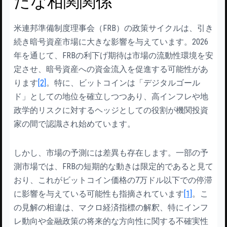
たな相関関係
米連邦準備制度理事会（FRB）の政策サイクルは、引き
続き暗号資産市場に大きな影響を与えています。2026
年を通じて、FRBの利下げ期待は市場の流動性環境を安
定させ、暗号資産への資金流入を促進する可能性があ
ります
[2]
。特に、ビットコインは「デジタルゴール
ド」としての地位を確立しつつあり、高インフレや地
政学的リスクに対するヘッジとしての役割が機関投資
家の間で認識され始めています。
しかし、市場の予測には差異も存在します。一部の予
測市場では、FRBの短期的な動きは限定的であると見て
おり、これがビットコイン価格の7万ドル以下での停滞
に影響を与えている可能性も指摘されています
[1]
。こ
の見解の相違は、マクロ経済指標の解釈、特にインフ
レ動向や金融政策の将来的な方向性に関する不確実性