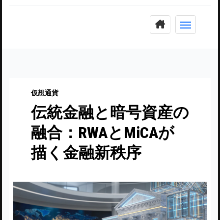
コ
ン
テ
ン
ツ
に
仮想通貨
ス
伝統金融と暗号資産の
キ
ッ
融合：RWAとMiCAが
プ
描く金融新秩序