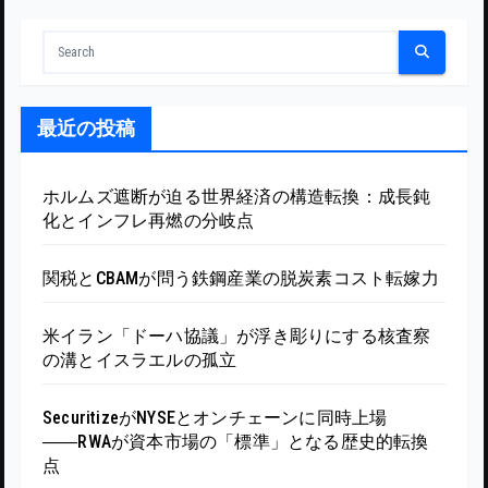
最近の投稿
ホルムズ遮断が迫る世界経済の構造転換：成長鈍
化とインフレ再燃の分岐点
関税とCBAMが問う鉄鋼産業の脱炭素コスト転嫁力
米イラン「ドーハ協議」が浮き彫りにする核査察
の溝とイスラエルの孤立
SecuritizeがNYSEとオンチェーンに同時上場
――RWAが資本市場の「標準」となる歴史的転換
点