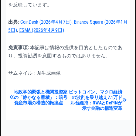
を反映しています。
出典:
CoinDesk (2026年4月7日)
,
Binance Square (2026年1月
5日)
,
ESMA (2026年4月9日)
免責事項:
本記事は情報の提供を目的としたものであ
り、投資勧誘を意図するものではありません。
サムネイル：AI生成画像
投稿ナビゲーション
地政学的緊張と機関投資家
ビットコイン、マクロ経済
の「静かなる蓄積」：暗号
の波乱を乗り越え7.1万ド
資産市場の構造的転換点
ル台維持：RWAとDePINが
示す金融の構造変革