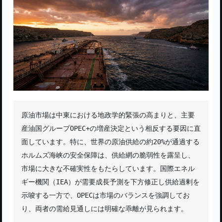
原油市場は中東における地政学的緊張の高まりと、主要
産油国グループOPEC+の増産決定という相反する要因に直
面しています。特に、世界の原油供給の約20%が通過する
ホルムズ海峡の安全保障は、供給網の脆弱性を露呈し、
市場に大きな不確実性をもたらしています。国際エネル
ギー機関（IEA）が需要成長予測を下方修正し供給過剰を
示唆する一方で、OPECは市場のバランスを強調してお
り、両者の需給見通しには明確な乖離が見られます。