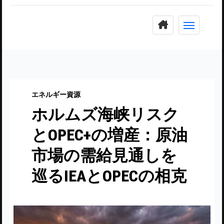
コ
ン
テ
ン
ツ
に
エネルギー資源
ス
ホルムズ海峡リスク
キ
ッ
とOPEC+の増産：原油
プ
市場の需給見通しを
巡るIEAとOPECの相克