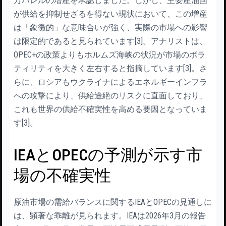
万バレルの増産を承認しました。しかし、主要産油国
が供給を抑制せざるを得ない現状において、この増産
は「象徴的」な意味合いが強く、実際の市場への影響
は限定的であると見られています[3]。アナリストは、
OPEC+の政策よりもホルムズ海峡の状況が市場のボラ
ティリティを大きく左右すると指摘しています[3]。さ
らに、ロシアもウクライナによるエネルギーインフラ
への攻撃により、供給途絶のリスクに直面しており、
これも世界の供給不確実性を高める要因となっていま
す[3]。
IEAとOPECの予測が示す市
場の不確実性
原油市場の需給バランスに関するIEAとOPECの見通しに
は、顕著な乖離が見られます。IEAは2026年3月の報告