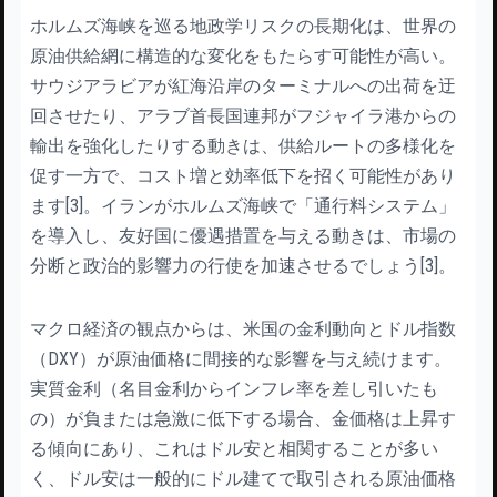
ホルムズ海峡を巡る地政学リスクの長期化は、世界の
原油供給網に構造的な変化をもたらす可能性が高い。
サウジアラビアが紅海沿岸のターミナルへの出荷を迂
回させたり、アラブ首長国連邦がフジャイラ港からの
輸出を強化したりする動きは、供給ルートの多様化を
促す一方で、コスト増と効率低下を招く可能性があり
ます[3]。イランがホルムズ海峡で「通行料システム」
を導入し、友好国に優遇措置を与える動きは、市場の
分断と政治的影響力の行使を加速させるでしょう[3]。
マクロ経済の観点からは、米国の金利動向とドル指数
（DXY）が原油価格に間接的な影響を与え続けます。
実質金利（名目金利からインフレ率を差し引いたも
の）が負または急激に低下する場合、金価格は上昇す
る傾向にあり、これはドル安と相関することが多い
く、ドル安は一般的にドル建てで取引される原油価格