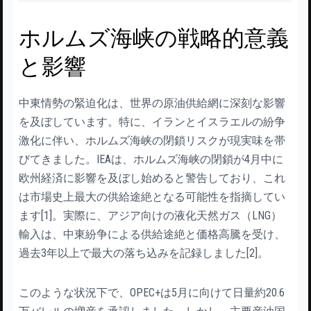
ホルムズ海峡の戦略的意義
と影響
中東情勢の緊迫化は、世界の原油供給網に深刻な影響
を及ぼしています。特に、イランとイスラエルの紛争
激化に伴い、ホルムズ海峡の閉鎖リスクが現実味を帯
びてきました。IEAは、ホルムズ海峡の閉鎖が4月中に
欧州経済に影響を及ぼし始めると警告しており、これ
は市場史上最大の供給途絶となる可能性を指摘してい
ます[1]。実際に、アジア向けの液化天然ガス（LNG）
輸入は、中東紛争による供給途絶と価格高騰を受け、
過去3年以上で最大の落ち込みを記録しました[2]。
このような状況下で、OPEC+は5月に向けて日量約20.6