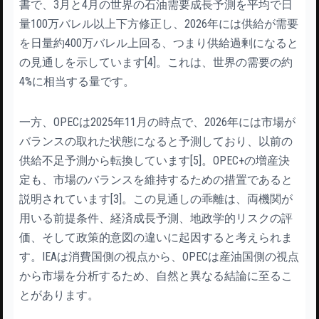
書で、3月と4月の世界の石油需要成長予測を平均で日
量100万バレル以上下方修正し、2026年には供給が需要
を日量約400万バレル上回る、つまり供給過剰になると
の見通しを示しています[4]。これは、世界の需要の約
4%に相当する量です。
一方、OPECは2025年11月の時点で、2026年には市場が
バランスの取れた状態になると予測しており、以前の
供給不足予測から転換しています[5]。OPEC+の増産決
定も、市場のバランスを維持するための措置であると
説明されています[3]。この見通しの乖離は、両機関が
用いる前提条件、経済成長予測、地政学的リスクの評
価、そして政策的意図の違いに起因すると考えられま
す。IEAは消費国側の視点から、OPECは産油国側の視点
から市場を分析するため、自然と異なる結論に至るこ
とがあります。