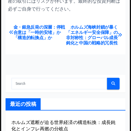
産の取引にはリスクが伴います。最終的な投資判断は
必ずご自身で行ってください。
投稿ナビゲーション
金・銀急反発の深層：停戦
ホルムズ海峡封鎖が暴く
合意は「一時的安堵」か
「エネルギー安全保障」の
「構造的転換点」か
非対称性：グローバル成長
鈍化と中国の戦略的冗長性
最近の投稿
ホルムズ遮断が迫る世界経済の構造転換：成長鈍
化とインフレ再燃の分岐点