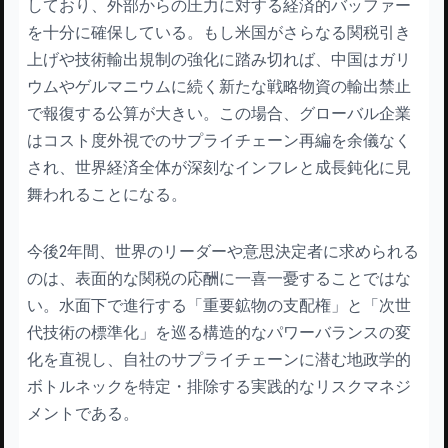
しており、外部からの圧力に対する経済的バッファー
を十分に確保している。もし米国がさらなる関税引き
上げや技術輸出規制の強化に踏み切れば、中国はガリ
ウムやゲルマニウムに続く新たな戦略物資の輸出禁止
で報復する公算が大きい。この場合、グローバル企業
はコスト度外視でのサプライチェーン再編を余儀なく
され、世界経済全体が深刻なインフレと成長鈍化に見
舞われることになる。
今後2年間、世界のリーダーや意思決定者に求められる
のは、表面的な関税の応酬に一喜一憂することではな
い。水面下で進行する「重要鉱物の支配権」と「次世
代技術の標準化」を巡る構造的なパワーバランスの変
化を直視し、自社のサプライチェーンに潜む地政学的
ボトルネックを特定・排除する実践的なリスクマネジ
メントである。