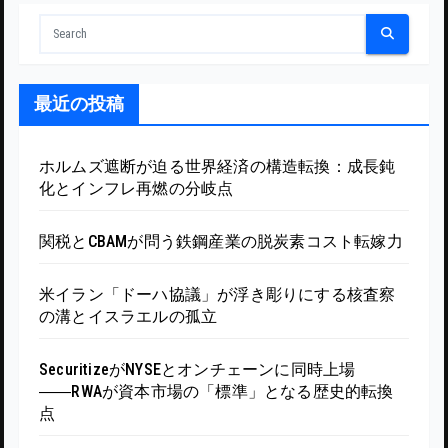
最近の投稿
ホルムズ遮断が迫る世界経済の構造転換：成長鈍
化とインフレ再燃の分岐点
関税とCBAMが問う鉄鋼産業の脱炭素コスト転嫁力
米イラン「ドーハ協議」が浮き彫りにする核査察
の溝とイスラエルの孤立
SecuritizeがNYSEとオンチェーンに同時上場
――RWAが資本市場の「標準」となる歴史的転換
点