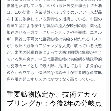
影響を及ぼしている。ECFR（欧州外交評議会）の分析
は、EUの防衛・産業基盤がほぼ全てのレアアース製品
を中国に依存している脆弱性を指摘している。中国の
過剰生産による安価な製品の流入が欧州の脱工業化を
加速させる一方で、クリーンテックや半導体、エネル
ギー機器に不可欠な重要鉱物の供給を絶たれるリスク
が、欧州の競争力アジェンダを人質に取っている状態
だ。米国の関税政策によって大西洋同盟に亀裂が生じ
ている隙を突き、中国は重要鉱物の供給網を地政学的
な交渉カードとして最大限に活用しており、多角的な
視点から見ても、偶発的な供給停止が世界的な産業麻
痺を引き起こすリスクはかつてなく高まっている。
重要鉱物協定か、技術デカッ
プリングか：今後2年の分岐点