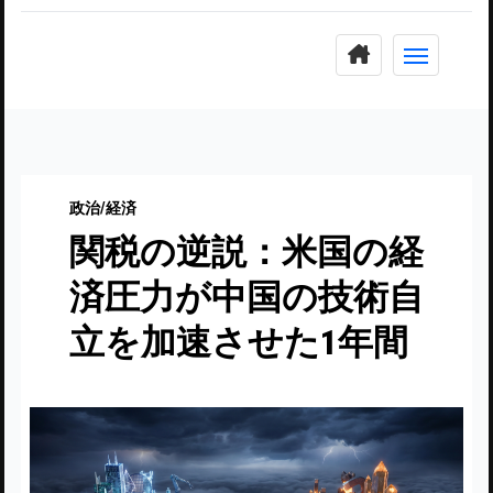
コ
ン
テ
ン
ツ
に
政治/経済
ス
関税の逆説：米国の経
キ
ッ
済圧力が中国の技術自
プ
立を加速させた1年間