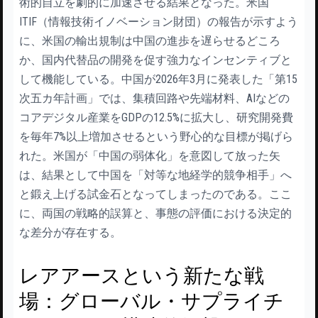
術的自立を劇的に加速させる結果となった。米国
ITIF（情報技術イノベーション財団）の報告が示すよう
に、米国の輸出規制は中国の進歩を遅らせるどころ
か、国内代替品の開発を促す強力なインセンティブと
して機能している。中国が2026年3月に発表した「第15
次五カ年計画」では、集積回路や先端材料、AIなどの
コアデジタル産業をGDPの12.5%に拡大し、研究開発費
を毎年7%以上増加させるという野心的な目標が掲げら
れた。米国が「中国の弱体化」を意図して放った矢
は、結果として中国を「対等な地経学的競争相手」へ
と鍛え上げる試金石となってしまったのである。ここ
に、両国の戦略的誤算と、事態の評価における決定的
な差分が存在する。
レアアースという新たな戦
場：グローバル・サプライチ