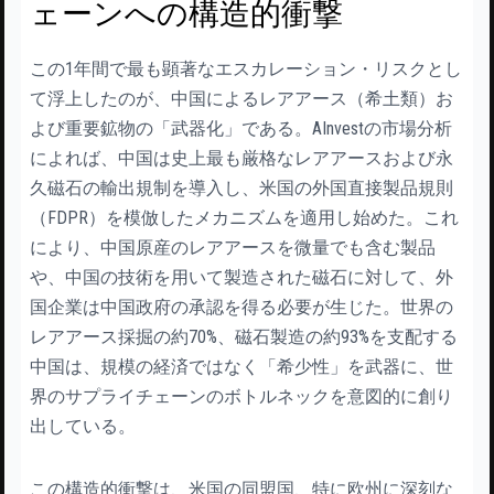
ェーンへの構造的衝撃
この1年間で最も顕著なエスカレーション・リスクとし
て浮上したのが、中国によるレアアース（希土類）お
よび重要鉱物の「武器化」である。AInvestの市場分析
によれば、中国は史上最も厳格なレアアースおよび永
久磁石の輸出規制を導入し、米国の外国直接製品規則
（FDPR）を模倣したメカニズムを適用し始めた。これ
により、中国原産のレアアースを微量でも含む製品
や、中国の技術を用いて製造された磁石に対して、外
国企業は中国政府の承認を得る必要が生じた。世界の
レアアース採掘の約70%、磁石製造の約93%を支配する
中国は、規模の経済ではなく「希少性」を武器に、世
界のサプライチェーンのボトルネックを意図的に創り
出している。
この構造的衝撃は、米国の同盟国、特に欧州に深刻な