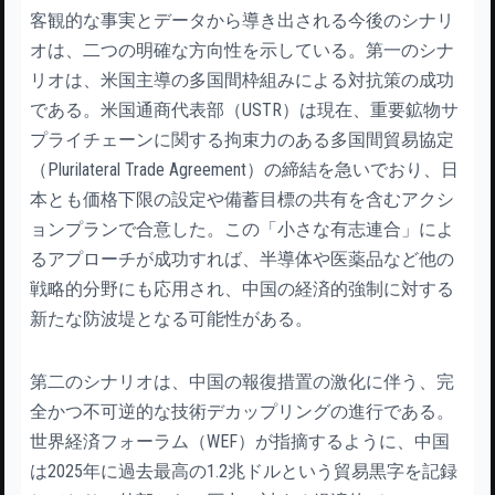
客観的な事実とデータから導き出される今後のシナリ
オは、二つの明確な方向性を示している。第一のシナ
リオは、米国主導の多国間枠組みによる対抗策の成功
である。米国通商代表部（USTR）は現在、重要鉱物サ
プライチェーンに関する拘束力のある多国間貿易協定
（Plurilateral Trade Agreement）の締結を急いでおり、日
本とも価格下限の設定や備蓄目標の共有を含むアクシ
ョンプランで合意した。この「小さな有志連合」によ
るアプローチが成功すれば、半導体や医薬品など他の
戦略的分野にも応用され、中国の経済的強制に対する
新たな防波堤となる可能性がある。
第二のシナリオは、中国の報復措置の激化に伴う、完
全かつ不可逆的な技術デカップリングの進行である。
世界経済フォーラム（WEF）が指摘するように、中国
は2025年に過去最高の1.2兆ドルという貿易黒字を記録