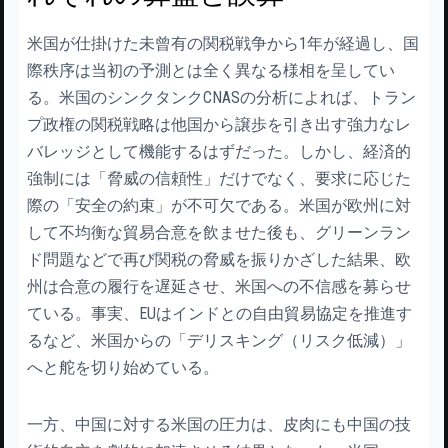
米国が仕掛けた未曾有の関税戦争から1年が経過し、国
際秩序は当初の予測とは全く異なる様相を呈してい
る。米国のシンクタンクCNASの分析によれば、トラン
プ政権の関税戦略は他国から譲歩を引き出す強力なレ
バレッジとして機能するはずだった。しかし、経済的
強制には「脅威の信頼性」だけでなく、要求に応じた
際の「安全の約束」が不可欠である。米国が欧州に対
して不均衡な貿易合意を飲ませた後も、グリーンラン
ド問題などで再び関税の脅威を振りかざした結果、欧
州は合意の履行を遅延させ、米国への不信感を募らせ
ている。事実、EUはインドとの自由貿易協定を推進す
るなど、米国からの「デリスキング（リスク低減）」
へと舵を切り始めている。
一方、中国に対する米国の圧力は、皮肉にも中国の技