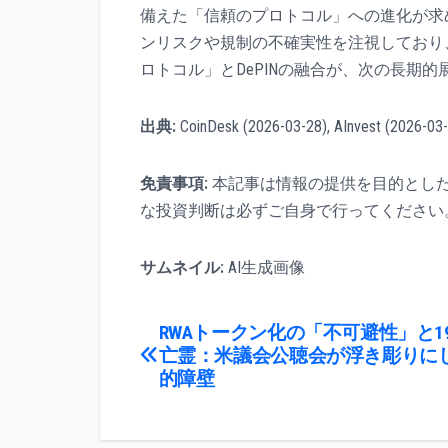
備えた「信頼のプロトコル」への進化が求
ンリスクや規制の不確実性を注視しており、
ロトコル」とDePINの融合が、次の長期
出典:
CoinDesk (2026-03-28), AInvest (2026-03-
免責事項:
本記事は情報の提供を目的とし
な投資判断は必ずご自身で行ってください
サムネイル:
AI生成画像
投
RWAトークン化の「不可避性」と19
亡霊：米議会公聴会が浮き彫りに
稿
的障壁
ナ