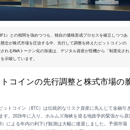
radFi）との相関を強めつつも、独自の価格形成プロセスを確立しつつあ
レ懸念が株式市場を圧迫する中、先行して調整を終えたビットコインの
Lに象徴されるRWAトークン化の加速は、デジタル資産が投機から「制度化され
とを示唆しています。
ットコインの先行調整と株式市場の
ば、ビットコイン（BTC）は伝統的なリスク資産に先んじて金融引
す。2026年に入り、ホルムズ海峡を巡る地政学的緊張から原
RB）による年内の利下げ観測は大幅に後退しました。予測市場