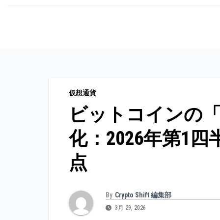
コ
ン
テ
ン
ツ
に
仮想通貨
ス
ビットコインの「
キ
ッ
化：2026年第1
プ
点
By
Crypto Shift 編集部
3月 29, 2026