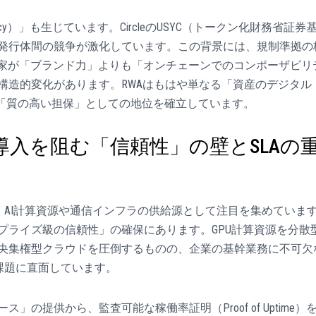
ncy）」も生じています。CircleのUSYC（トークン化財務省証券
るなど、発行体間の競争が激化しています。この背景には、規制準拠の
、投資家が「ブランド力」よりも「オンチェーンでのコンポーザビリ
構造的変化があります。RWAはもはや単なる「資産のデジタル
る「質の高い担保」としての地位を確立しています。
業導入を阻む「信頼性」の壁とSLAの
は、AI計算資源や通信インフラの供給源として注目を集めていま
ープライズ級の信頼性」の確保にあります。GPU計算資源を分散
央集権型クラウドを圧倒するものの、企業の基幹業務に不可欠
課題に直面しています。
の提供から、監査可能な稼働率証明（Proof of Uptime）