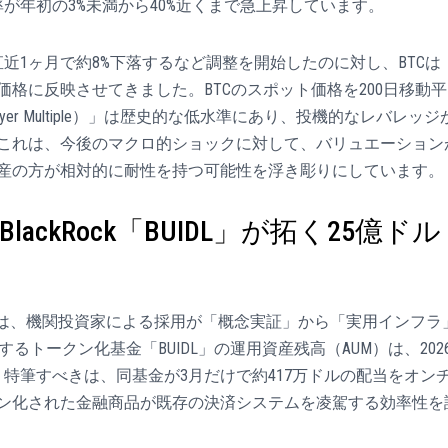
の確率が年初の3%未満から40%近くまで急上昇しています。
が直近1ヶ月で約8%下落するなど調整を開始したのに対し、BTCは
を価格に反映させてきました。BTCのスポット価格を200日移動平
r Multiple）」は歴史的な低水準にあり、投機的なレバレッジ
これは、今後のマクロ的ショックに対して、バリュエーション
産の方が相対的に耐性を持つ可能性を浮き彫りにしています。
ackRock「BUIDL」が拓く25億ドル
では、機関投資家による採用が「概念実証」から「実用インフラ
用するトークン化基金「BUIDL」の運用資産残高（AUM）は、202
。特筆すべきは、同基金が3月だけで約417万ドルの配当をオン
ン化された金融商品が既存の決済システムを凌駕する効率性を