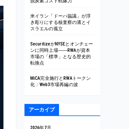
脱炭素コスト転嫁力
米イラン「ドーハ協議」が浮
き彫りにする核査察の溝とイ
スラエルの孤立
SecuritizeがNYSEとオンチェー
ンに同時上場――RWAが資本
市場の「標準」となる歴史的
転換点
MiCA完全施行とRWAトークン
化：Web3市場再編の波
アーカイブ
2026年7月