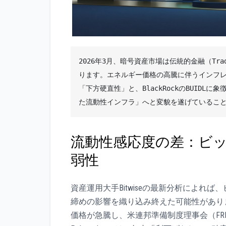
2026年3月、暗号資産市場は伝統的金融（T
ります。エネルギー価格の高騰に伴うインフ
「下方硬直性」と、BlackRockのBUID
た流動性インフラ」へと変貌を遂げているこ
流動性感応度の差：ビ
弱性
資産運用大手Bitwiseの最新分析によれ
締めの影響を織り込み終えた可能性がありま
価格が急騰し、米連邦準備制度理事会（F