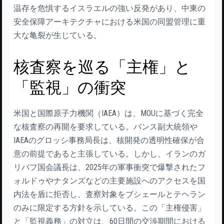
温存を危惧するイスラエルの強い反発があり、中東の
安全保障アーキテクチャにおける米国の同盟管理に重
大な亀裂が生じている。
核査察を巡る「主権」と
「監視」の衝突
米国と国際原子力機関（IAEA）は、MOUに基づく完全
な核査察の再開を要求している。バンス副大統領や
IAEAのグロッシ事務局長は、核開発の透明性確保が合
意の前提であると主張している。しかし、イランのガ
リバフ国会議長は、2025年の軍事衝突で爆撃されたフ
ォルドゥやナタンズなどの主要施設へのアクセスを国
内法を盾に拒否し、査察対象をブシェールとテヘラン
のみに限定する方針を示している。この「主権侵害」
と「監視義務」の対立は、60日間の交渉期間における