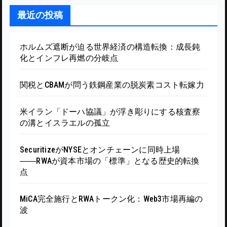
最近の投稿
ホルムズ遮断が迫る世界経済の構造転換：成長鈍
化とインフレ再燃の分岐点
関税とCBAMが問う鉄鋼産業の脱炭素コスト転嫁力
米イラン「ドーハ協議」が浮き彫りにする核査察
の溝とイスラエルの孤立
SecuritizeがNYSEとオンチェーンに同時上場
――RWAが資本市場の「標準」となる歴史的転換
点
MiCA完全施行とRWAトークン化：Web3市場再編の
波