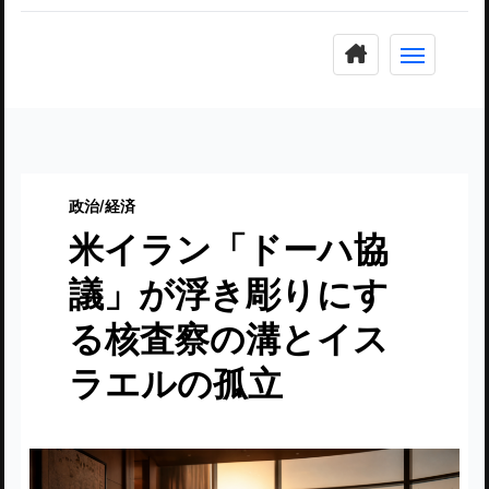
コ
ン
テ
ン
ツ
に
政治/経済
ス
米イラン「ドーハ協
キ
ッ
議」が浮き彫りにす
プ
る核査察の溝とイス
ラエルの孤立