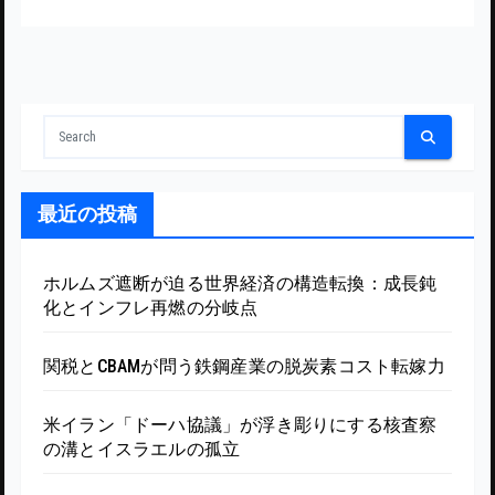
最近の投稿
ホルムズ遮断が迫る世界経済の構造転換：成長鈍
化とインフレ再燃の分岐点
関税とCBAMが問う鉄鋼産業の脱炭素コスト転嫁力
米イラン「ドーハ協議」が浮き彫りにする核査察
の溝とイスラエルの孤立