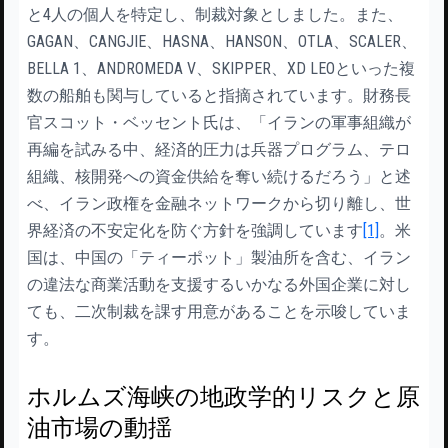
と4人の個人を特定し、制裁対象としました。また、
GAGAN、CANGJIE、HASNA、HANSON、OTLA、SCALER、
BELLA 1、ANDROMEDA V、SKIPPER、XD LEOといった複
数の船舶も関与していると指摘されています。財務長
官スコット・ベッセント氏は、「イランの軍事組織が
再編を試みる中、経済的圧力は兵器プログラム、テロ
組織、核開発への資金供給を奪い続けるだろう」と述
べ、イラン政権を金融ネットワークから切り離し、世
界経済の不安定化を防ぐ方針を強調しています
[1]
。米
国は、中国の「ティーポット」製油所を含む、イラン
の違法な商業活動を支援するいかなる外国企業に対し
ても、二次制裁を課す用意があることを示唆していま
す。
ホルムズ海峡の地政学的リスクと原
油市場の動揺