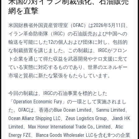
米国の対イラン制裁強化、石油販売
網を直撃
米国財務省外国資産管理室（OFAC）は2026年5月11日、
イラン革命防衛隊（IRGC）の石油販売および中国への
輸送を可能にした12の個人および団体に対し、包括的
な制裁措置を講じました。この制裁は、IRGCがフロン
ト企業を通じて得た収益を武器開発やテロ支援に充て
ている実態に対応するものであり、世界のエネルギー
市場と貿易に新たな緊張をもたらしています。
今回の制裁は、IRGCの石油事業を標的とした
「Operation Economic Fury」の一環として実施されまし
た。OFACは、香港のBlue Ocean Limited、Sanmu Limited、
Ocean Allianz Shipping LLC、Zeus Logistics Group、Jiandi HK
Limited、Max Honor International Trade Co., Limited、Atic
Energy FZE、Blanca Goods Wholesaler LLCを含む8つの企業