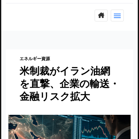
コ
ン
テ
ン
ツ
に
エネルギー資源
ス
米制裁がイラン油網
キ
ッ
を直撃、企業の輸送・
プ
金融リスク拡大