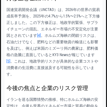
国連貿易開発会議（UNCTAD）は、2026年の世界の貿易
成長率予測を、2025年の4.7%から1.5%〜2.5%へと下方修
正しました。この下方修正は、地政学的緊張、サプラ
イチェーンの混乱、エネルギー市場の不安定化が主要
因とされています
[4]
。ホルムズ海峡の閉鎖リスクは、
石油だけでなく、肥料などの重要物資の輸送にも影響
を及ぼし、例えば米国のミズーリ州の農家は、肥料価
格の急騰に直面しているとKY3 Newsが報じています
[5]
。これは、地政学的リスクが具体的な企業コストや
消費者の生活費に直接波及する可能性を示していま
す。
今後の焦点と企業のリスク管理
イランを巡る国際情勢の推移、特にホルムズ海峡の安
定性は、今後も世界のエネルギー市場と貿易の動向を