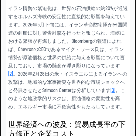
イラン情勢の緊迫化は、世界の石油供給の約20%が通過
するホルムズ海峡の安定性に直接的な影響を与えてい
ます。2026年5月下旬には、イラン革命防衛隊が米国関
連の商船に対し警告射撃を行ったと報じられ、海峡に
おける緊張が再燃しました。Bloombergの報道によれ
ば、ChevronのCEOであるマイク・ワース氏は、イラン
情勢が原油価格と世界の供給に与える影響について言
及しており、市場の懸念が浮き彫りになっています
[2]
。2026年2月28日の米・イスラエルによるイランへの
攻撃は、地域的な軍事衝突を世界的な市場ショックへ
と発展させたとStimson Centerは分析しています
[3]
。こ
のような地政学的リスクは、原油価格の変動性を高
め、エネルギー市場に不確実性をもたらしています。
世界経済への波及：貿易成長率の下
方修正と企業コスト