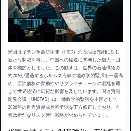
米国はイラン革命防衛隊（IRGC）の石油販売網に対し
新たな制裁を科し、中国への輸送に関与した個人・団
体を標的としました。この動きは、世界の石油供給の
約20%が通過するホルムズ海峡の地政学的緊張を一層高
め、原油価格の変動性やサプライチェーンの混乱を通
じて世界経済に広範な影響を及しています。国連貿易
開発会議（UNCTAD）は、地政学的緊張を主因として
2026年の世界貿易成長率予測を下方修正しており、企
業は新たなリスク管理戦略が求められています。