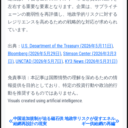
左右する重要な要素となります。企業は、サプライチ
ェーンの脆弱性を再評価し、地政学的リスクに対する
レジリエンスを高めるための戦略的な対応が求められ
ています。
出典：
U.S. Department of the Treasury (2026年5月11日)
,
Bloomberg (2026年5月29日)
,
Stimson Center (2026年3月3
日)
,
UNCTAD (2026年5月7日)
,
KY3 News (2026年5月31日)
免責事項：本記事は国際情勢の理解を深めるための情
報提供を目的としており、特定の投資行動や政治的行
動を推奨するものではありません。
Visuals created using artificial intelligence.
投稿ナビゲーション
中国追加規制が迫る磁石供
地政学リスクが促すエネル
給網再設計の現実
ギー供給網の再編