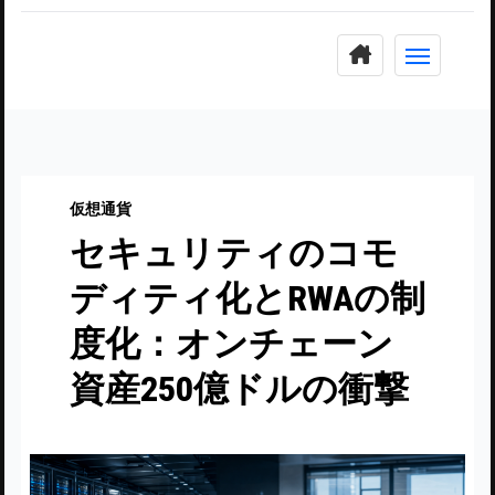
コ
ン
テ
ン
ツ
に
仮想通貨
ス
セキュリティのコモ
キ
ッ
ディティ化とRWAの制
プ
度化：オンチェーン
資産250億ドルの衝撃