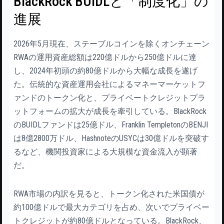
BlackRock BUIDLと「制度化」の
進展
2026年5月現在、ステーブルコインを除くオンチェーン
RWAの運用資産総額は220億ドルから250億ドルに達
し、2024年初頭の約80億ドルから大幅な成長を遂げ
た。伝統的な資産運用会社によるマネーマーケットフ
ァンドのトークン化と、プライベートクレジットプラ
ットフォームの拡大が成長を牽引している。BlackRock
のBUIDLファンドは25億ドル、Franklin TempletonのBENJI
は8億2800万ドル、HashnoteのUSYCは30億ドルを突破す
るなど、機関投資家による大規模な資金流入が顕著
だ。
RWA市場の内訳を見ると、トークン化された米国債が
約100億ドルで最大カテゴリを占め、次いでプライベー
トクレジットが約80億ドルとなっている。BlackRock、