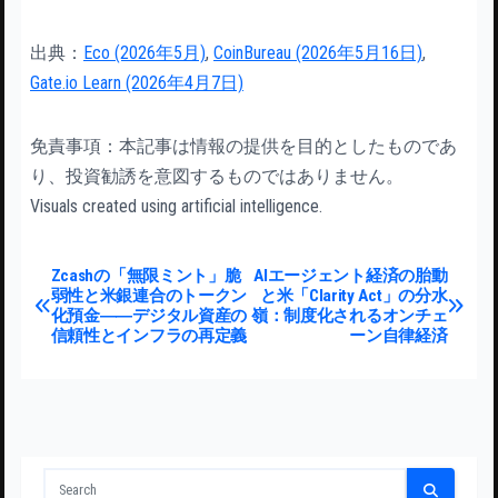
出典：
Eco (2026年5月)
,
CoinBureau (2026年5月16日)
,
Gate.io Learn (2026年4月7日)
免責事項：本記事は情報の提供を目的としたものであ
り、投資勧誘を意図するものではありません。
Visuals created using artificial intelligence.
投稿ナビゲーション
Zcashの「無限ミント」脆
AIエージェント経済の胎動
弱性と米銀連合のトークン
と米「Clarity Act」の分水
化預金――デジタル資産の
嶺：制度化されるオンチェ
信頼性とインフラの再定義
ーン自律経済