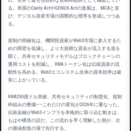
れ、世界で最も包括的な規制枠組みとして機能してい
る。米国のClarity ActやGENIUS Actの進展は、MiCAと並
び、デジタル資産市場の国際的な標準を形成しつつあ
る。
規制の明確化は、機関投資家がWeb3市場に参入するた
めの障壁を低減し、より大規模な資金が流入する道を
開く。共有セキュリティモデルはブロックチェーンの
運用コストを削減し、RWAトークン化は伝統資産の流
動性を高める。Web3エコシステム全体の資本効率は確
実に上がっている。
RWA250億ドル突破、共有セキュリティの制度化、規制
枠組みの整備——これだけの変化が2026年に重なった。
伝統金融がWeb3インフラを本格的に取り込む動きは、
もはや構造の話だ。この流れを早く理解した側が、次
の価値創造の場で先行する。