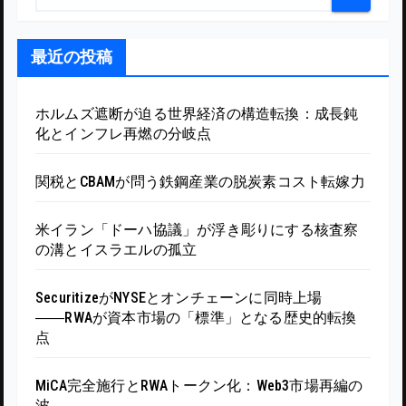
最近の投稿
ホルムズ遮断が迫る世界経済の構造転換：成長鈍
化とインフレ再燃の分岐点
関税とCBAMが問う鉄鋼産業の脱炭素コスト転嫁力
米イラン「ドーハ協議」が浮き彫りにする核査察
の溝とイスラエルの孤立
SecuritizeがNYSEとオンチェーンに同時上場
――RWAが資本市場の「標準」となる歴史的転換
点
MiCA完全施行とRWAトークン化：Web3市場再編の
波