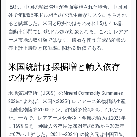
IEAは、中国の輸出管理が全面実施された場合、中国国
外で年間6.5兆ドル相当の下流生産がリスクにさらされ
ると試算した。米国と欧州ではそれぞれ1.5兆ドル超、
自動車部門では3兆ドル超が対象となる。これはレアア
ース市場の取引額ではなく、磁石を使う完成品産業の
売上計上時期と稼働率に関わる数値である。
米国統計は採掘増と輸入依存
の併存を示す
米地質調査所（USGS）のMineral Commodity Summaries
2026によれば、米国の2025年レアアース鉱物精鉱生産
は酸化物換算51,000トン、評価額2億4,000万ドルだっ
た。一方で、レアアース化合物・金属の輸入は2025年
に169%増え、純輸入依存度は2024年の53%から2025年
に67%へ上昇した。2021〜2024年の輸入元は中国71%、