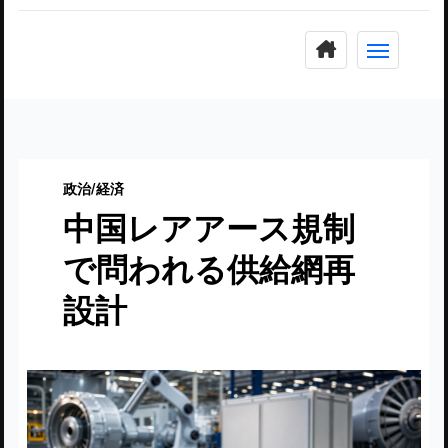
コ
ン
テ
ン
ツ
に
政治/経済
ス
中国レアアース規制
キ
ッ
で問われる供給網再
プ
設計