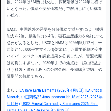
後、2024年は5%増に鈍化し、探鉱活動は2024年に横ば
いとなった。供給不安が価格だけで解消しにくい構造
が残る。
IEAは、中国以外の需要を分散供給で満たすには、採掘
能力を2倍、精製能力を4倍、磁石生産能力を6倍にする
必要があるとした。USGSとNASAは2026年5月12日、米
西部約400,000平方マイルを対象にした重要鉱物の空中
ハイパースペクトル調査成果を公表したが、資源把握
は前提にすぎない。2030年までの焦点は、鉱山権益よ
りも精製・磁石工程への公的金融、長期購入契約、認
証期間の短縮である。
出典：
IEA Rare Earth Elements (2026年4月8日)
,
IEA Critical
Minerals
,
中国商務部 Announcement No.18 of 2025 (2025年
4月4日)
,
USGS Mineral Commodity Summaries 2026: Rare
Earths
,
USGS・NASA (2026年5月12日)