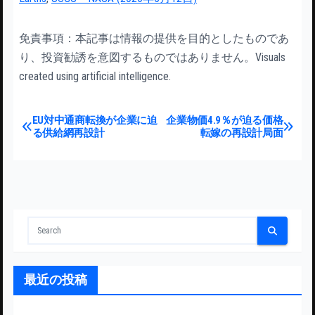
免責事項：本記事は情報の提供を目的としたものであ
り、投資勧誘を意図するものではありません。Visuals
created using artificial intelligence.
投稿ナビゲーション
EU対中通商転換が企業に迫
企業物価4.9％が迫る価格
る供給網再設計
転嫁の再設計局面
最近の投稿