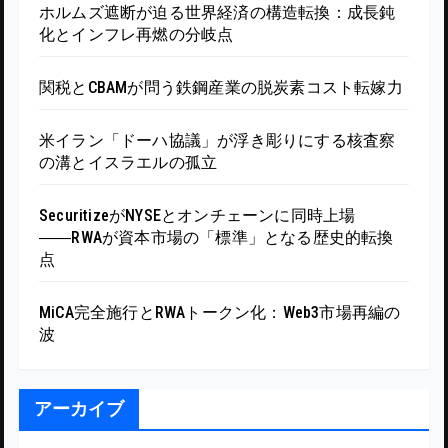
ホルムズ遮断が迫る世界経済の構造転換：成長鈍
化とインフレ再燃の分岐点
関税とCBAMが問う鉄鋼産業の脱炭素コスト転嫁力
米イラン「ドーハ協議」が浮き彫りにする核査察
の溝とイスラエルの孤立
SecuritizeがNYSEとオンチェーンに同時上場
――RWAが資本市場の「標準」となる歴史的転換
点
MiCA完全施行とRWAトークン化：Web3市場再編の
波
アーカイブ