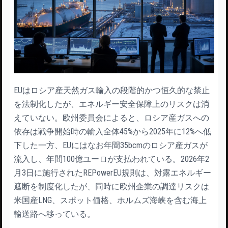
EUはロシア産天然ガス輸入の段階的かつ恒久的な禁止
を法制化したが、エネルギー安全保障上のリスクは消
えていない。欧州委員会によると、ロシア産ガスへの
依存は戦争開始時の輸入全体45%から2025年に12%へ低
下した一方、EUにはなお年間35bcmのロシア産ガスが
流入し、年間100億ユーロが支払われている。2026年2
月3日に施行されたREPowerEU規則は、対露エネルギー
遮断を制度化したが、同時に欧州企業の調達リスクは
米国産LNG、スポット価格、ホルムズ海峡を含む海上
輸送路へ移っている。