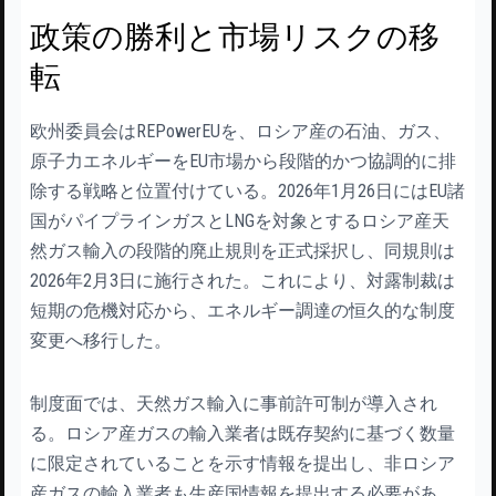
政策の勝利と市場リスクの移
転
欧州委員会はREPowerEUを、ロシア産の石油、ガス、
原子力エネルギーをEU市場から段階的かつ協調的に排
除する戦略と位置付けている。2026年1月26日にはEU諸
国がパイプラインガスとLNGを対象とするロシア産天
然ガス輸入の段階的廃止規則を正式採択し、同規則は
2026年2月3日に施行された。これにより、対露制裁は
短期の危機対応から、エネルギー調達の恒久的な制度
変更へ移行した。
制度面では、天然ガス輸入に事前許可制が導入され
る。ロシア産ガスの輸入業者は既存契約に基づく数量
に限定されていることを示す情報を提出し、非ロシア
産ガスの輸入業者も生産国情報を提出する必要があ