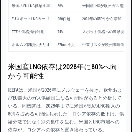
米国のEU LNG供給比率
58%
米国産LNGが欧州ガス需要の
EUスポットLNGカーゴ
980件超
2024年の550件から増加
TTFの価格指標利用
74%
スポット価格への連動度が
ホルムズ閉鎖シナリオ
27bcm不足
中東リスクが欧州調達価格
米国産LNG依存は2028年に80%へ向
かう可能性
IEEFAは、米国が2026年にノルウェーを抜き、欧州およ
びEU最大のガス供給国になる可能性があると分析して
いる。同機関は、2028年までに米国がEUのLNG輸入の
80%を占める可能性も示した。ロシア依存の低下は、供
給分散ではなく別の集中を生む。米国とLNG市場への
依存が、ロシアへの依存と置き換わっている。