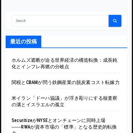
最近の投稿
ホルムズ遮断が迫る世界経済の構造転換：成長鈍
化とインフレ再燃の分岐点
関税とCBAMが問う鉄鋼産業の脱炭素コスト転嫁力
米イラン「ドーハ協議」が浮き彫りにする核査察
の溝とイスラエルの孤立
SecuritizeがNYSEとオンチェーンに同時上場
――RWAが資本市場の「標準」となる歴史的転換