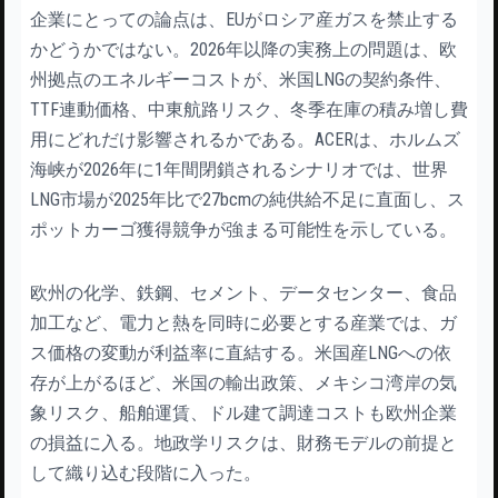
企業にとっての論点は、EUがロシア産ガスを禁止する
かどうかではない。2026年以降の実務上の問題は、欧
州拠点のエネルギーコストが、米国LNGの契約条件、
TTF連動価格、中東航路リスク、冬季在庫の積み増し費
用にどれだけ影響されるかである。ACERは、ホルムズ
海峡が2026年に1年間閉鎖されるシナリオでは、世界
LNG市場が2025年比で27bcmの純供給不足に直面し、ス
ポットカーゴ獲得競争が強まる可能性を示している。
欧州の化学、鉄鋼、セメント、データセンター、食品
加工など、電力と熱を同時に必要とする産業では、ガ
ス価格の変動が利益率に直結する。米国産LNGへの依
存が上がるほど、米国の輸出政策、メキシコ湾岸の気
象リスク、船舶運賃、ドル建て調達コストも欧州企業
の損益に入る。地政学リスクは、財務モデルの前提と
して織り込む段階に入った。