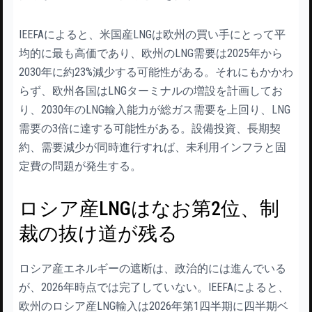
IEEFAによると、米国産LNGは欧州の買い手にとって平
均的に最も高価であり、欧州のLNG需要は2025年から
2030年に約23%減少する可能性がある。それにもかかわ
らず、欧州各国はLNGターミナルの増設を計画してお
り、2030年のLNG輸入能力が総ガス需要を上回り、LNG
需要の3倍に達する可能性がある。設備投資、長期契
約、需要減少が同時進行すれば、未利用インフラと固
定費の問題が発生する。
ロシア産LNGはなお第2位、制
裁の抜け道が残る
ロシア産エネルギーの遮断は、政治的には進んでいる
が、2026年時点では完了していない。IEEFAによると、
欧州のロシア産LNG輸入は2026年第1四半期に四半期ベ