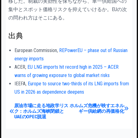
移した。制裁の実効性を保ちながら、単一供給国への
集中とスポット価格リスクを抑えていけるか。EUの次
の問われ方はそこにある。
出典
European Commission,
REPowerEU – phase out of Russian
energy imports
ACER,
EU LNG imports hit record high in 2025 – ACER
warns of growing exposure to global market risks
IEEFA,
Europe to source two-thirds of its LNG imports from
US in 2026 as dependence deepens
投稿ナビゲーション
原油市場に走る地政学リス
ホルムズ危機が映すエネル
ク：ホルムズ海峡閉鎖と
ギー供給網の再価格化
UAEのOPEC脱退