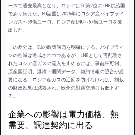
ースで過去最高となり、ロシアはEU第2位のLNG供給国
であり続けた。EU諸国は2025年にロシア産パイプライ
ンガスへ59億ユーロ、ロシア産LNGへ67億ユーロを支
出した。
この差分は、EUの政策課題を明確にする。パイプライ
ンの削減は達成されつつあるが、LNGとして再配置さ
れたロシア産ガスの流入を止めるには、事前許可制、
原産国証明、港湾・通関データ、契約情報の照合が必
要になる。ロシア産ガスの迂回を防げなければ、制裁
の財政効果は減殺され、欧州の対露交渉力も低下す
る。
企業への影響は電力価格、熱
需要、調達契約に出る