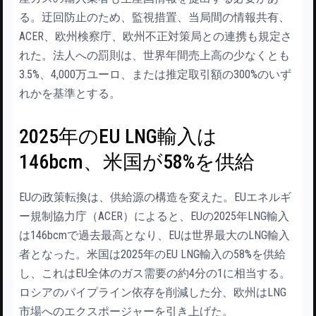
る。迂回防止のため、監視措置、当局間の情報共有、
ACER、欧州検察庁、欧州不正対策局との連携も規定さ
れた。法人への罰則は、世界年間売上高の少なくとも
3.5%、4,000万ユーロ、または推定取引額の300%のいず
れかを基準とする。
2025年のEU LNG輸入は
146bcm、米国が58%を供給
EUの政策転換は、供給源の構造を変えた。EUエネルギ
ー規制協力庁（ACER）によると、EUの2025年LNG輸入
は146bcmで過去最高となり、EUは世界最大のLNG輸入
者となった。米国は2025年のEU LNG輸入の58%を供給
し、これはEU全体のガス需要の約4分の1に相当する。
ロシアのパイプライン依存を削減した分、欧州はLNG
市場へのエクスポージャーを引き上げた。