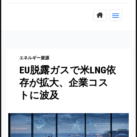
コ
ン
テ
ン
ツ
に
エネルギー資源
ス
EU脱露ガスで米LNG依
キ
ッ
存が拡大、企業コス
プ
トに波及