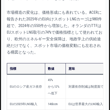
市場構造の変化は、価格形成にも表れている。ACERに
報告された2025年のEU向けスポットLNGカーゴは980件
超で、2024年の550件から増加した。オランダのTTFは
EUスポットLNG取引の74%で価格指標として使われてお
り、欧州のエネルギー安全保障は、地政学上の供給途
絶だけでなく、スポット市場の価格変動にも左右され
る構図となった。
指標
数値
意味
45%
EUのロシア産ガス依存
から12%
対露依存削減は制度面で進
へ低下
EUの2025年LNG輸入
146bcm
EUは世界最大のLNG輸入者