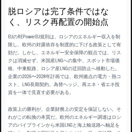
脱ロシアは完了条件ではな
く、リスク再配置の開始点
EUのREPowerEU規則は、ロシアのエネルギー収入を制
限し、欧州の対露依存を制度的に下げる政策として有
効だ。しかし、エネルギー安全保障の観点では、リス
クは消滅せず、米国産LNGへの集中、スポット市場価
格、中東航路、ロシア産LNGの迂回防止へ移動した。
企業の2026〜2028年計画では、欧州拠点の電力・熱コ
スト、LNG長期契約、為替ヘッジ、再エネ・省エネ投
資を一体で見直す必要がある。
政策上の勝利が、企業財務上の安定を保証しない。そ
れがこの転換の本質だ。欧州のエネルギー調達はロシ
アのパイプラインから米国LNGと海上輸送路へ軸足を