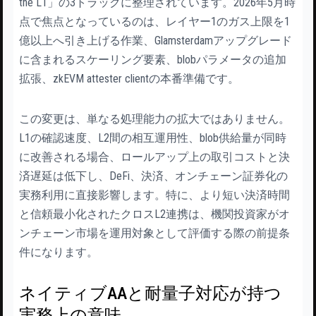
the L1」の3トラックに整理されています。2026年5月時
点で焦点となっているのは、レイヤー1のガス上限を1
億以上へ引き上げる作業、Glamsterdamアップグレード
に含まれるスケーリング要素、blobパラメータの追加
拡張、zkEVM attester clientの本番準備です。
この変更は、単なる処理能力の拡大ではありません。
L1の確認速度、L2間の相互運用性、blob供給量が同時
に改善される場合、ロールアップ上の取引コストと決
済遅延は低下し、DeFi、決済、オンチェーン証券化の
実務利用に直接影響します。特に、より短い決済時間
と信頼最小化されたクロスL2連携は、機関投資家がオ
ンチェーン市場を運用対象として評価する際の前提条
件になります。
ネイティブAAと耐量子対応が持つ
実務上の意味