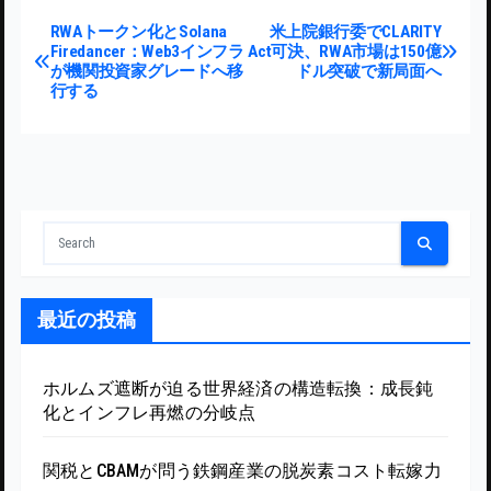
投稿ナビゲーション
RWAトークン化とSolana
米上院銀行委でCLARITY
Firedancer：Web3インフラ
Act可決、RWA市場は150億
が機関投資家グレードへ移
ドル突破で新局面へ
行する
最近の投稿
ホルムズ遮断が迫る世界経済の構造転換：成長鈍
化とインフレ再燃の分岐点
関税とCBAMが問う鉄鋼産業の脱炭素コスト転嫁力