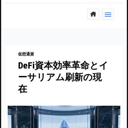
コ
ン
テ
ン
ツ
に
仮想通貨
ス
DeFi資本効率革命とイ
キ
ッ
ーサリアム刷新の現
プ
在