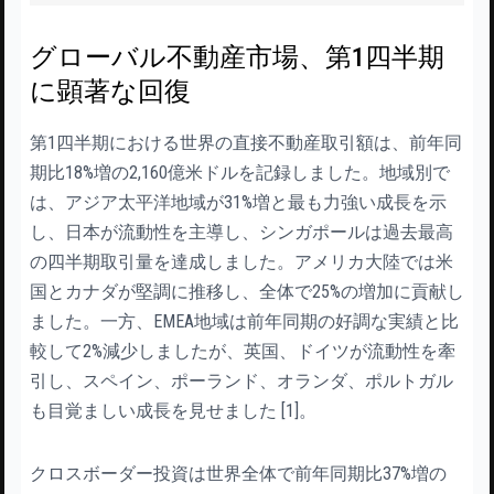
グローバル不動産市場、第1四半期
に顕著な回復
第1四半期における世界の直接不動産取引額は、前年同
期比18%増の2,160億米ドルを記録しました。地域別で
は、アジア太平洋地域が31%増と最も力強い成長を示
し、日本が流動性を主導し、シンガポールは過去最高
の四半期取引量を達成しました。アメリカ大陸では米
国とカナダが堅調に推移し、全体で25%の増加に貢献し
ました。一方、EMEA地域は前年同期の好調な実績と比
較して2%減少しましたが、英国、ドイツが流動性を牽
引し、スペイン、ポーランド、オランダ、ポルトガル
も目覚ましい成長を見せました [1]。
クロスボーダー投資は世界全体で前年同期比37%増の