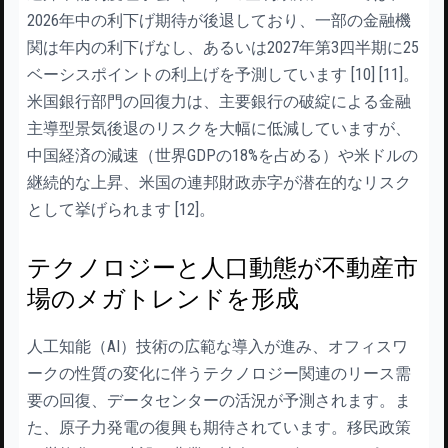
2026年中の利下げ期待が後退しており、一部の金融機
関は年内の利下げなし、あるいは2027年第3四半期に25
ベーシスポイントの利上げを予測しています [10] [11]。
米国銀行部門の回復力は、主要銀行の破綻による金融
主導型景気後退のリスクを大幅に低減していますが、
中国経済の減速（世界GDPの18%を占める）や米ドルの
継続的な上昇、米国の連邦財政赤字が潜在的なリスク
として挙げられます [12]。
テクノロジーと人口動態が不動産市
場のメガトレンドを形成
人工知能（AI）技術の広範な導入が進み、オフィスワ
ークの性質の変化に伴うテクノロジー関連のリース需
要の回復、データセンターの活況が予測されます。ま
た、原子力発電の復興も期待されています。移民政策