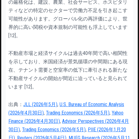
の厳格化は、建設、農業、社会サービス、ホスピタリ
ティなどの特定のセクターで労働力不足を引き起こす
可能性があります。グローバル化の再評価により、世
界的に高い関税や資本規制の可能性も浮上しています
[12]。
不動産市場と経済サイクルは過去40年間で高い相関性
を示しており、米国経済が景気循環の中間期にある現
在、テナント需要と空室率の低下に牽引される新たな
不動産サイクルの開始が間近に迫っていると見られて
います [12]。
出典：
JLL (2026年5月)
,
U.S. Bureau of Economic Analysis
(2026年4月30日)
,
Trading Economics (2026年5月)
,
Yahoo
Finance (2026年4月30日)
,
Advisor Perspectives (2026年4月
30日)
,
Trading Economics (2026年5月)
,
PIIE (2026年1月20
日)
,
Reuters (2026年5月4日)
,
MUFG Research (2026年5月11