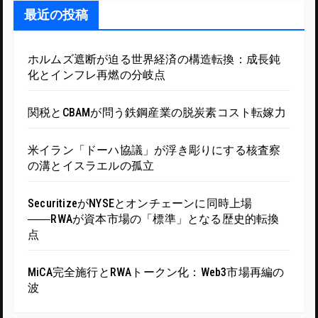
最近の投稿
ホルムズ遮断が迫る世界経済の構造転換：成長鈍
化とインフレ再燃の分岐点
関税とCBAMが問う鉄鋼産業の脱炭素コスト転嫁力
米イラン「ドーハ協議」が浮き彫りにする核査察
の溝とイスラエルの孤立
SecuritizeがNYSEとオンチェーンに同時上場
――RWAが資本市場の「標準」となる歴史的転換
点
MiCA完全施行とRWAトークン化：Web3市場再編の
波