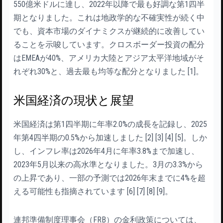
550億米ドルに達し、2022年以降で最も好調な第1四半
期となりました。これは地政学的な不確実性が続く中
でも、資本市場のダイナミクスが継続的に改善してい
ることを示唆しています。クロスボーダー投資の配分
はEMEAが40%、アメリカ大陸とアジア太平洋地域がそ
れぞれ30%と、過去最も均等な配分となりました [1]。
米国経済の現状と展望
米国経済は第1四半期に年率2.0%の成長を記録し、2025
年第4四半期の0.5%から加速しました [2] [3] [4] [5]。しか
し、インフレ率は2026年4月に年率3.8%まで加速し、
2023年5月以来の高水準となりました。3月の3.3%から
の上昇であり、一部の予測では2026年末までに4%を超
える可能性も指摘されています [6] [7] [8] [9]。
連邦準備制度理事会（FRB）の金利政策については、