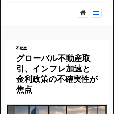
コ
ン
テ
ン
ツ
に
不動産
ス
グローバル不動産取
キ
ッ
引、インフレ加速と
プ
金利政策の不確実性が
焦点