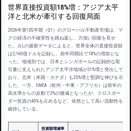
世界直接投資額18%増：アジア太平
洋と北米が牽引する回復局面
2026年第1四半期（Q1）のグローバル不動産市場は、マ
クロ経済の不確実性を跳ね返し、力強い回復を見せ
た。JLLの最新データによると、世界全体の直接投資額
は2,160億ドルを記録し、前年同期比で18%の増加とな
った。地域別では、日本とシンガポールの記録的な取
引量に支えられたアジア太平洋地域が31%増と突出して
おり、北米（米国・カナダ）も25%増と堅調な伸びを示
した。一方、EMEA（欧州・中東・アフリカ）は前年の
高水準からの反動で2%の微減となったが、クロスボー
ダー投資の40%を占めるなど、依然として高い流動性を
維持している。
投資額増減率