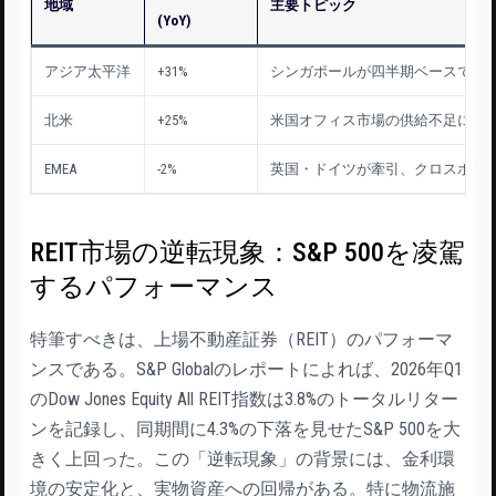
地域
主要トピック
(YoY)
アジア太平洋
+31%
シンガポールが四半期ベースで過
北米
+25%
米国オフィス市場の供給不足によ
EMEA
-2%
英国・ドイツが牽引、クロスボー
REIT市場の逆転現象：S&P 500を凌駕
するパフォーマンス
特筆すべきは、上場不動産証券（REIT）のパフォーマ
ンスである。S&P Globalのレポートによれば、2026年Q1
のDow Jones Equity All REIT指数は3.8%のトータルリター
ンを記録し、同期間に4.3%の下落を見せたS&P 500を大
きく上回った。この「逆転現象」の背景には、金利環
境の安定化と、実物資産への回帰がある。特に物流施