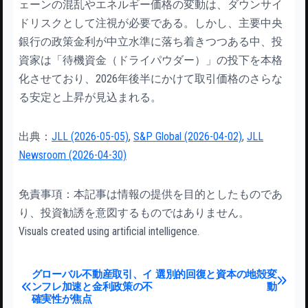
ェーンの混乱やエネルギー価格の変動は、ダウンサイ
ドリスクとして注視が必要である。しかし、主要中央
銀行の政策金利が中立水準に落ち着きつつある中、投
資家は「待機資金（ドライパウダー）」の投下を本格
化させており、2026年後半にかけて取引価格のさらな
る安定と上昇が見込まれる。
出典：
JLL (2026-05-05)
,
S&P Global (2026-04-02)
,
JLL
Newsroom (2026-04-30)
免責事項：本記事は情報の提供を目的としたものであ
り、投資勧誘を意図するものではありません。
Visuals created using artificial intelligence.
投稿ナビゲーション
グローバル不動産取引、イ
選別的回復と資本の地殻変
ンフレ加速と金利政策の不
動
確実性が焦点