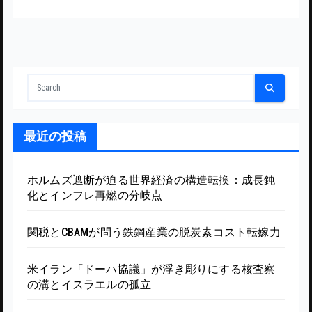
最近の投稿
ホルムズ遮断が迫る世界経済の構造転換：成長鈍
化とインフレ再燃の分岐点
関税とCBAMが問う鉄鋼産業の脱炭素コスト転嫁力
米イラン「ドーハ協議」が浮き彫りにする核査察
の溝とイスラエルの孤立