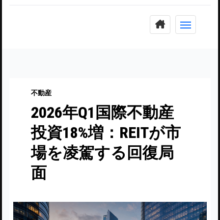
コ
ン
テ
ン
ツ
に
不動産
ス
2026年Q1国際不動産
キ
ッ
投資18%増：REITが市
プ
場を凌駕する回復局
面