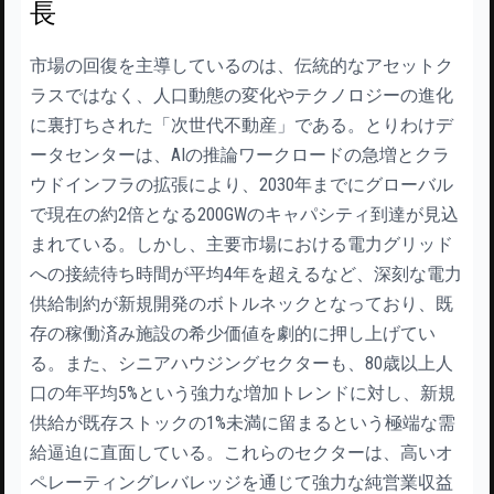
長
市場の回復を主導しているのは、伝統的なアセットク
ラスではなく、人口動態の変化やテクノロジーの進化
に裏打ちされた「次世代不動産」である。とりわけデ
ータセンターは、AIの推論ワークロードの急増とクラ
ウドインフラの拡張により、2030年までにグローバル
で現在の約2倍となる200GWのキャパシティ到達が見込
まれている。しかし、主要市場における電力グリッド
への接続待ち時間が平均4年を超えるなど、深刻な電力
供給制約が新規開発のボトルネックとなっており、既
存の稼働済み施設の希少価値を劇的に押し上げてい
る。また、シニアハウジングセクターも、80歳以上人
口の年平均5%という強力な増加トレンドに対し、新規
供給が既存ストックの1%未満に留まるという極端な需
給逼迫に直面している。これらのセクターは、高いオ
ペレーティングレバレッジを通じて強力な純営業収益