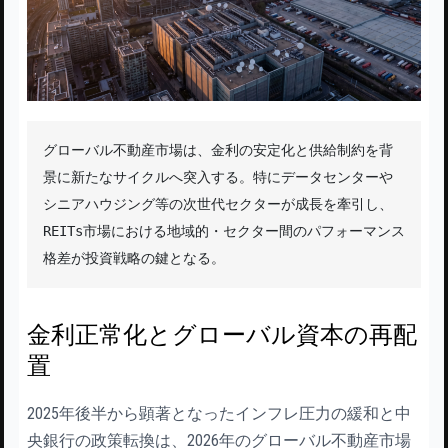
グローバル不動産市場は、金利の安定化と供給制約を背
景に新たなサイクルへ突入する。特にデータセンターや
シニアハウジング等の次世代セクターが成長を牽引し、
REITs市場における地域的・セクター間のパフォーマンス
格差が投資戦略の鍵となる。
金利正常化とグローバル資本の再配
置
2025年後半から顕著となったインフレ圧力の緩和と中
央銀行の政策転換は、2026年のグローバル不動産市場