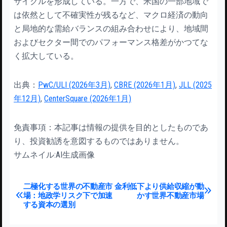
サイクルを形成している。一方で、米国の一部地域で
は依然として不確実性が残るなど、マクロ経済の動向
と局地的な需給バランスの組み合わせにより、地域間
およびセクター間でのパフォーマンス格差がかつてな
く拡大している。
出典：
PwC/ULI (2026年3月)
,
CBRE (2026年1月)
,
JLL (2025
年12月)
,
CenterSquare (2026年1月)
免責事項：本記事は情報の提供を目的としたものであ
り、投資勧誘を意図するものではありません。
サムネイル:AI生成画像
投稿ナビゲーション
二極化する世界の不動産市
金利低下より供給収縮が動
場：地政学リスク下で加速
かす世界不動産市場
する資本の選別