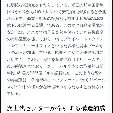
に明確な転換点をもたらしている。米国の10年国債利
回りが4.0%から4.5%のレンジで安定的に推移すると予測
される中、商業不動産の投資額は前年比16%増の5,620
億ドルに達する見通しである。このマクロ経済環境の
安定化は、これまで様子見姿勢を保っていた待機資金
の市場還流を促しており、特にプライベートエクイテ
ィやファミリーオフィスといった多様な資本プールか
らの流入が加速している。欧州やアジア太平洋地域に
おいても、金利低下期待を背景に取引ボリュームの回
復が確認されており、グローバル全体での取引額は前
年比14%増の8,886億ドルを記録した。このような資本
の再配置は、各地域のキャップレートに5から15ベーシ
スポイントの緩やかな圧縮圧力をもたらすと分析され
ている。
次世代セクターが牽引する構造的成