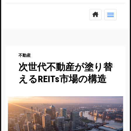
コ
ン
テ
ン
ツ
に
不動産
ス
次世代不動産が塗り替
キ
ッ
えるREITs市場の構造
プ