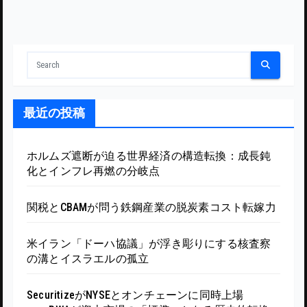
最近の投稿
ホルムズ遮断が迫る世界経済の構造転換：成長鈍
化とインフレ再燃の分岐点
関税とCBAMが問う鉄鋼産業の脱炭素コスト転嫁力
米イラン「ドーハ協議」が浮き彫りにする核査察
の溝とイスラエルの孤立
SecuritizeがNYSEとオンチェーンに同時上場