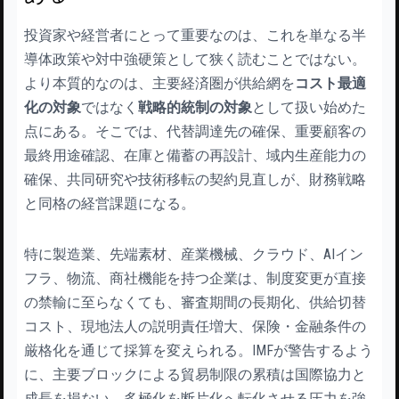
投資家や経営者にとって重要なのは、これを単なる半
導体政策や対中強硬策として狭く読むことではない。
より本質的なのは、主要経済圏が供給網を
コスト最適
化の対象
ではなく
戦略的統制の対象
として扱い始めた
点にある。そこでは、代替調達先の確保、重要顧客の
最終用途確認、在庫と備蓄の再設計、域内生産能力の
確保、共同研究や技術移転の契約見直しが、財務戦略
と同格の経営課題になる。
特に製造業、先端素材、産業機械、クラウド、AIイン
フラ、物流、商社機能を持つ企業は、制度変更が直接
の禁輸に至らなくても、審査期間の長期化、供給切替
コスト、現地法人の説明責任増大、保険・金融条件の
厳格化を通じて採算を変えられる。IMFが警告するよう
に、主要ブロックによる貿易制限の累積は国際協力と
成長を損ない、多極化を断片化へ転化させる圧力を強