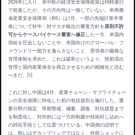
2026年に入り、米中欧の経済安全保障政策は同時進行
で前進したが、その方向性は一致していない。米商務
省産業安全保障局（BIS）は1月、一部の先端計算半導
体について対中・対マカオ輸出の審査方針を
原則不許
可からケースバイケース審査へ修正
した一方、米国内
供給を圧迫しないことや、米国向けのグローバル・フ
ァウンドリー能力を逸らさないこと、受領者の厳格な
管理体制を求めた。これは緩和というより、技術流出
管理と国内産業保全を両立させるための精緻化と読む
べきだ。[1]
これに対し中国は4月、産業チェーン・サプライチェー
ンの安全保障に特化した初の包括規則を施行した。重
要分野の指定、早期警戒、備蓄、調査、対抗措置まで
を制度化し、対外的には一方的制裁や技術封じ込めへ
の対抗手段として位置づけている。中国側の説明で
は、狙いはデカップリングではなく、外部ショックに