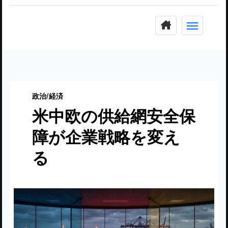
コ
ン
テ
ン
ツ
に
政治/経済
ス
米中欧の供給網安全保
キ
ッ
障が企業戦略を変え
プ
る