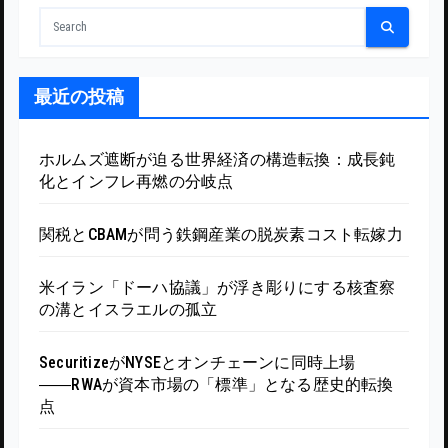
最近の投稿
ホルムズ遮断が迫る世界経済の構造転換：成長鈍
化とインフレ再燃の分岐点
関税とCBAMが問う鉄鋼産業の脱炭素コスト転嫁力
米イラン「ドーハ協議」が浮き彫りにする核査察
の溝とイスラエルの孤立
SecuritizeがNYSEとオンチェーンに同時上場
――RWAが資本市場の「標準」となる歴史的転換
点