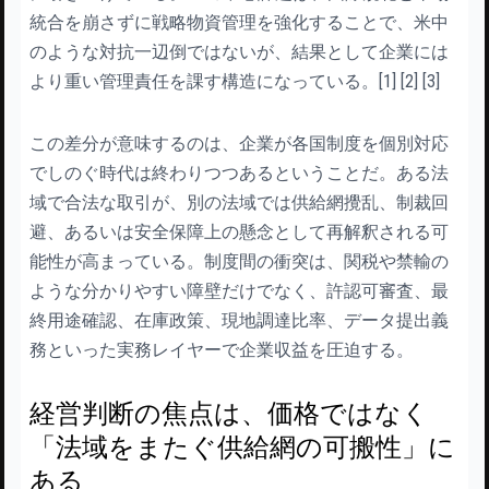
統合を崩さずに戦略物資管理を強化することで、米中
のような対抗一辺倒ではないが、結果として企業には
より重い管理責任を課す構造になっている。[1] [2] [3]
この差分が意味するのは、企業が各国制度を個別対応
でしのぐ時代は終わりつつあるということだ。ある法
域で合法な取引が、別の法域では供給網攪乱、制裁回
避、あるいは安全保障上の懸念として再解釈される可
能性が高まっている。制度間の衝突は、関税や禁輸の
ような分かりやすい障壁だけでなく、許認可審査、最
終用途確認、在庫政策、現地調達比率、データ提出義
務といった実務レイヤーで企業収益を圧迫する。
経営判断の焦点は、価格ではなく
「法域をまたぐ供給網の可搬性」に
ある