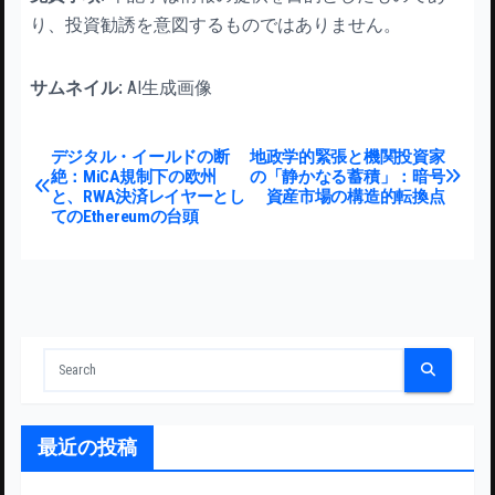
り、投資勧誘を意図するものではありません。
サムネイル:
AI生成画像
投稿ナビゲーション
デジタル・イールドの断
地政学的緊張と機関投資家
絶：MiCA規制下の欧州
の「静かなる蓄積」：暗号
と、RWA決済レイヤーとし
資産市場の構造的転換点
てのEthereumの台頭
最近の投稿