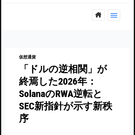
コ
ン
テ
ン
ツ
に
仮想通貨
ス
「ドルの逆相関」が
キ
ッ
終焉した2026年：
プ
SolanaのRWA逆転と
SEC新指針が示す新秩
序