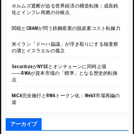
ホルムズ遮断が迫る世界経済の構造転換：成長鈍
化とインフレ再燃の分岐点
関税とCBAMが問う鉄鋼産業の脱炭素コスト転嫁力
米イラン「ドーハ協議」が浮き彫りにする核査察
の溝とイスラエルの孤立
SecuritizeがNYSEとオンチェーンに同時上場
――RWAが資本市場の「標準」となる歴史的転換
点
MiCA完全施行とRWAトークン化：Web3市場再編の
波
アーカイブ