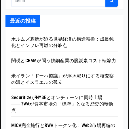
最近の投稿
ホルムズ遮断が迫る世界経済の構造転換：成長鈍
化とインフレ再燃の分岐点
関税とCBAMが問う鉄鋼産業の脱炭素コスト転嫁力
米イラン「ドーハ協議」が浮き彫りにする核査察
の溝とイスラエルの孤立
SecuritizeがNYSEとオンチェーンに同時上場
――RWAが資本市場の「標準」となる歴史的転換
点
MiCA完全施行とRWAトークン化：Web3市場再編の