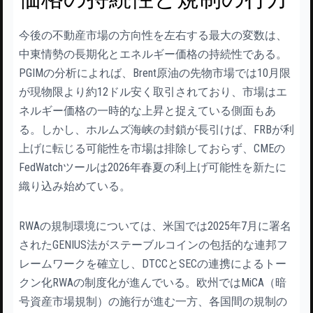
今後の不動産市場の方向性を左右する最大の変数は、
中東情勢の長期化とエネルギー価格の持続性である。
PGIMの分析によれば、Brent原油の先物市場では10月限
が現物限より約12ドル安く取引されており、市場はエ
ネルギー価格の一時的な上昇と捉えている側面もあ
る。しかし、ホルムズ海峡の封鎖が長引けば、FRBが利
上げに転じる可能性を市場は排除しておらず、CMEの
FedWatchツールは2026年春夏の利上げ可能性を新たに
織り込み始めている。
RWAの規制環境については、米国では2025年7月に署名
されたGENIUS法がステーブルコインの包括的な連邦フ
レームワークを確立し、DTCCとSECの連携によるトー
クン化RWAの制度化が進んでいる。欧州ではMiCA（暗
号資産市場規制）の施行が進む一方、各国間の規制の