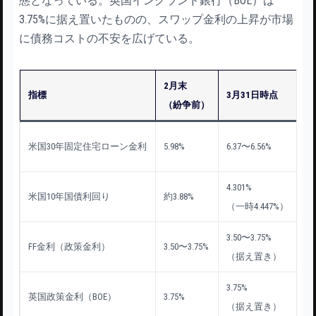
態となっている。英国イングランド銀行（BOE）は
3.75%に据え置いたものの、スワップ金利の上昇が市場
に債務コストの不安を広げている。
2月末
指標
3月31日時点
変
（紛争前）
+3
米国30年固定住宅ローン金利
5.98%
6.37〜6.56%
bp
4.301%
+4
米国10年国債利回り
約3.88%
（一時4.447%）
bp
3.50〜3.75%
FF金利（政策金利）
3.50〜3.75%
変
（据え置き）
3.75%
英国政策金利（BOE）
3.75%
変
（据え置き）