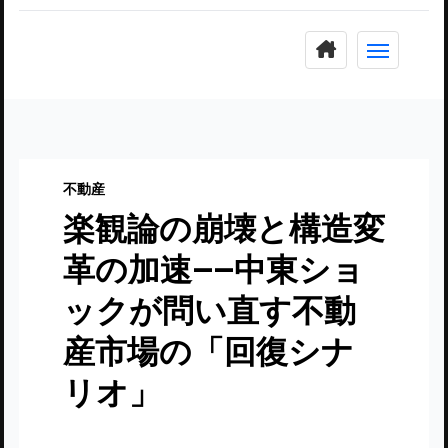
コ
ン
テ
ン
ツ
に
不動産
ス
楽観論の崩壊と構造変
キ
ッ
革の加速——中東ショ
プ
ックが問い直す不動
産市場の「回復シナ
リオ」