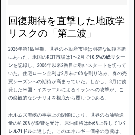
回復期待を直撃した地政学
リスクの「第二波」
2026年第1四半期、世界の不動産市場は明確な回復基調
にあった。米国のREIT市場は1〜2月で
10.5%の総リター
ン
を記録し、2006年以来2番目に強いスタートを切って
いた。住宅ローン金利は2月末に6%を割り込み、春の売
買シーズンへの期待が高まっていた。しかし、3月に勃
発した米国・イスラエルによるイランへの攻撃が、こ
の楽観的なシナリオを根底から覆しつつある。
ホルムズ海峡の事実上の閉鎖により、世界の石油輸送
量の約20%が影響を受け、原油価格は約6%上昇して
1バ
レル71ドル
に達した。このエネルギー価格の急騰は、