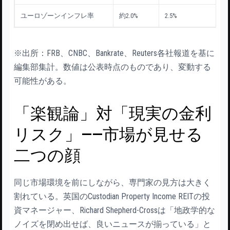
ユーロゾーンインフレ率
約2.0%
2.5%
+5
※出所：FRB、CNBC、Bankrate、Reuters各社報道を基に
編集部集計。数値は公表時点のものであり、変動する
可能性がある。
「楽観論」対「現実の金利
リスク」——市場が見せる
二つの顔
同じ市場環境を前にしながら、専門家の見方は大きく
割れている。英国のCustodian Property Income REITの投
資マネージャー、Richard Shepherd-Crossは「地政学的な
ノイズを閉め出せば、良いニュースが揃っている」と