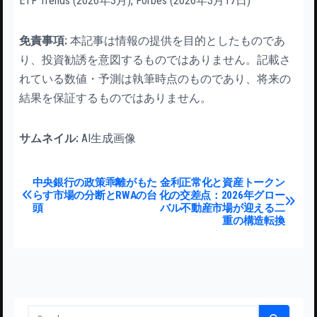
ETF Trends (2026年3月), Forbes (2026年3月17日)
免責事項:
本記事は情報の提供を目的としたものであ
り、投資勧誘を意図するものではありません。記載さ
れている数値・予測は執筆時点のものであり、将来の
結果を保証するものではありません。
サムネイル:
AI生成画像
投稿ナビゲーション
中央銀行の政策乖離がもた
金利正常化と資産トークン
らす市場の分断とRWAの台
化の交差点：2026年グロー
頭
バル不動産市場が迎える二
重の構造転換