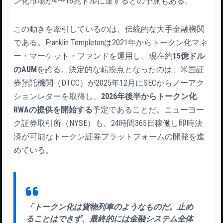
ン化市場が4〜16兆ドルに達するとの予測もある。
この動きを牽引しているのは、伝統的な大手金融機関
である。Franklin Templetonは2021年からトークン化マネ
ー・マーケット・ファンドを運用し、現在約
15億ドル
のAUM
を誇る。決定的な転換点となったのは、米国証
券預託機関（DTCC）が2025年12月にSECからノーアク
ションレターを取得し、
2026年後半からトークン化
RWAの提供を開始する
予定であることだ。ニューヨー
ク証券取引所（NYSE）も、24時間365日稼働し即時決
済が可能なトークン証券プラットフォームの開発を進
めている。
「トークン化は貨物列車のようなものだ。止め
ることはできず、最終的には金融システム全体