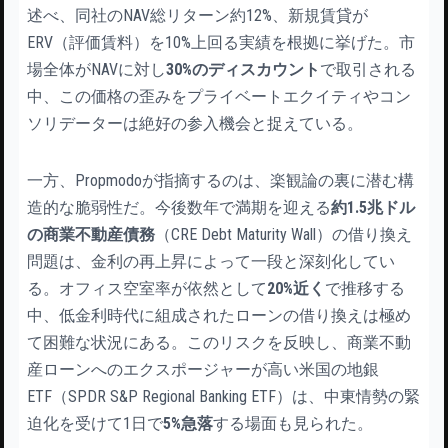
述べ、同社のNAV総リターン約12%、新規賃貸が
ERV（評価賃料）を10%上回る実績を根拠に挙げた。市
場全体がNAVに対し
30%のディスカウント
で取引される
中、この価格の歪みをプライベートエクイティやコン
ソリデーターは絶好の参入機会と捉えている。
一方、Propmodoが指摘するのは、楽観論の裏に潜む構
造的な脆弱性だ。今後数年で満期を迎える
約1.5兆ドル
の商業不動産債務
（CRE Debt Maturity Wall）の借り換え
問題は、金利の再上昇によって一段と深刻化してい
る。オフィス空室率が依然として
20%近く
で推移する
中、低金利時代に組成されたローンの借り換えは極め
て困難な状況にある。このリスクを反映し、商業不動
産ローンへのエクスポージャーが高い米国の地銀
ETF（SPDR S&P Regional Banking ETF）は、中東情勢の緊
迫化を受けて1日で
5%急落
する場面も見られた。