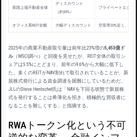
ディスカウント
英国上場不動産全体
プライベートエクイ
（約30%）
オフィス系REIT全般
大幅ディスカウント
空室率20%近く、借
2025年の商業不動産取引量は前年比23%増の
5,453億ド
ル
（MSCI調べ）と回復を見せたが、REIT全体の取引シ
ェアは5.5%にとどまり、前年の9.6%から大幅に低下し
た。多くのREITがNAV割れで取引されていることが、新
規株式発行による資金調達を困難にしているためだ。
JLLのSteve Hentschel氏は「NAVを下回る状態で新規株
式を発行することは希薄化を招き、積極的な買収者に
なることを難しくする」と指摘する。
RWAトークン化という不可