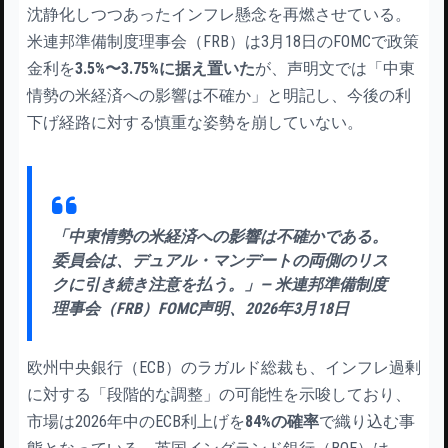
沈静化しつつあったインフレ懸念を再燃させている。
米連邦準備制度理事会（FRB）は3月18日のFOMCで政策
金利を
3.5%〜3.75%に据え置いた
が、声明文では「中東
情勢の米経済への影響は不確か」と明記し、今後の利
下げ経路に対する慎重な姿勢を崩していない。
「中東情勢の米経済への影響は不確かである。
委員会は、デュアル・マンデートの両側のリス
クに引き続き注意を払う。」— 米連邦準備制度
理事会（FRB）FOMC声明、2026年3月18日
欧州中央銀行（ECB）のラガルド総裁も、インフレ過剰
に対する「段階的な調整」の可能性を示唆しており、
市場は2026年中のECB利上げを
84%の確率
で織り込む事