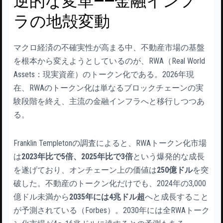
逆的な変革——金融インフ
ラの地殻変動
マクロ経済の不確実性が高まる中、不動産市場の基盤
を根本から変えようとしているのが、RWA（Real World
Assets：現実資産）のトークン化である。2026年現
在、RWAのトークン化は単なるブロックチェーンの実
験段階を終え、主流の金融インフラへと移行しつつあ
る。
Franklin Templetonの調査によると、RWAトークン化市場
は
2023年比で5倍、2025年比で3倍
という爆発的な成長
を遂げており、オンチェーン上の価値は
250億ドル
を突
破した。不動産のトークン化だけでも、2024年の3,000
億ドル未満から
2035年には4兆ドル超
へと成長すること
が予測されている（Forbes）。2030年には全RWAトーク