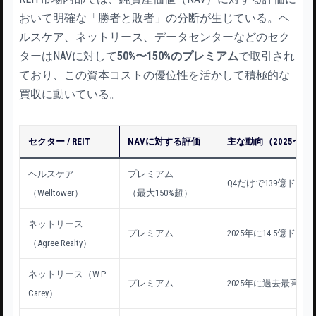
おいて明確な「勝者と敗者」の分断が生じている。ヘ
ルスケア、ネットリース、データセンターなどのセク
ターはNAVに対して
50%〜150%のプレミアム
で取引され
ており、この資本コストの優位性を活かして積極的な
買収に動いている。
セクター / REIT
NAVに対する評価
主な動向（2025〜20
ヘルスケア
プレミアム
Q4だけで139億ドル
（Welltower）
（最大150%超）
ネットリース
プレミアム
2025年に14.5億ドル
（Agree Realty）
ネットリース（W.P.
プレミアム
2025年に過去最高2
Carey）