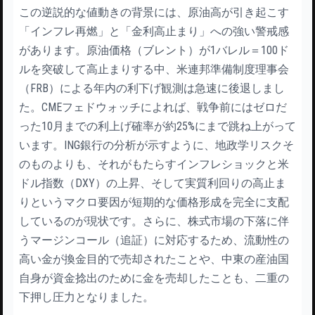
この逆説的な値動きの背景には、原油高が引き起こす
「インフレ再燃」と「金利高止まり」への強い警戒感
があります。原油価格（ブレント）が1バレル＝100ド
ルを突破して高止まりする中、米連邦準備制度理事会
（FRB）による年内の利下げ観測は急速に後退しまし
た。CMEフェドウォッチによれば、戦争前にはゼロだ
った10月までの利上げ確率が約25%にまで跳ね上がって
います。ING銀行の分析が示すように、地政学リスクそ
のものよりも、それがもたらすインフレショックと米
ドル指数（DXY）の上昇、そして実質利回りの高止ま
りというマクロ要因が短期的な価格形成を完全に支配
しているのが現状です。さらに、株式市場の下落に伴
うマージンコール（追証）に対応するため、流動性の
高い金が換金目的で売却されたことや、中東の産油国
自身が資金捻出のために金を売却したことも、二重の
下押し圧力となりました。