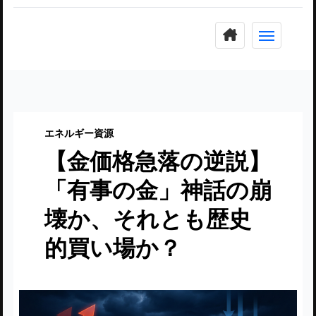
コ
ン
テ
ン
ツ
に
エネルギー資源
ス
【金価格急落の逆説】
キ
ッ
「有事の金」神話の崩
プ
壊か、それとも歴史
的買い場か？