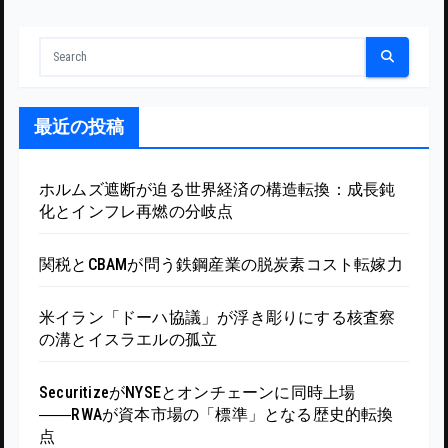
最近の投稿
ホルムズ遮断が迫る世界経済の構造転換：成長鈍
化とインフレ再燃の分岐点
関税とCBAMが問う鉄鋼産業の脱炭素コスト転嫁力
米イラン「ドーハ協議」が浮き彫りにする核査察
の溝とイスラエルの孤立
SecuritizeがNYSEとオンチェーンに同時上場
――RWAが資本市場の「標準」となる歴史的転換
点