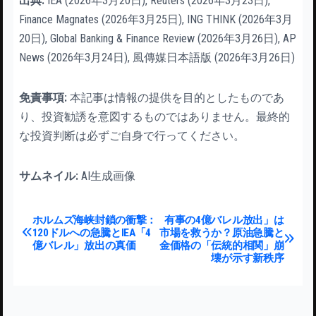
出典:
IEA (2026年3月20日), Reuters (2026年3月23日),
Finance Magnates (2026年3月25日), ING THINK (2026年3月
20日), Global Banking & Finance Review (2026年3月26日), AP
News (2026年3月24日), 風傳媒日本語版 (2026年3月26日)
免責事項:
本記事は情報の提供を目的としたものであ
り、投資勧誘を意図するものではありません。最終的
な投資判断は必ずご自身で行ってください。
サムネイル:
AI生成画像
投稿ナビゲーション
ホルムズ海峡封鎖の衝撃：
有事の4億バレル放出」は
120ドルへの急騰とIEA「4
市場を救うか？原油急騰と
億バレル」放出の真価
金価格の「伝統的相関」崩
壊が示す新秩序