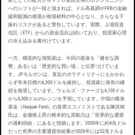
産としての配分からマクロ要因主導のポジショニング
へのシフトが一段と強まれば、ドル高基調やFRBの金融
緩和観測の後退が相場材料の中心となり、さらなる下
振れリスクがあると警告しています。実際、上場投資
信託（ETF）からの資金流出は続いており、投資家心理
の冷え込みを裏付けています。
一方、構造的な強気派は、今回の急落を「健全な調
整」あるいは「歴史的な買い場」と位置づけていま
す。JPモルガンは、直近のボラティリティにもかかわ
らず年末目標の6,300ドルを維持し、投資家に保有の継
続を推奨しています。ウェルズ・ファーゴも6,100ドル
から6,300ドルのレンジを予測しています。中国の匯泉
基金（Huiquan Fund）の首席エコノミストである陳洪斌
氏は、金価格上昇の根本的な原動力は「世界的な通貨
の過剰供給」にあると指摘します。2000年に約4兆ドル
だった世界の主要通貨供給量が2026年には52兆ドルま