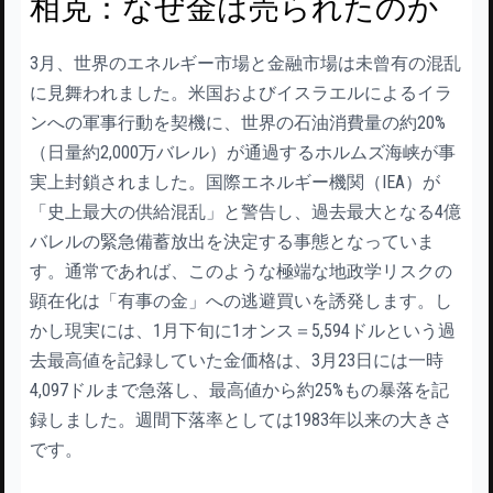
相克：なぜ金は売られたのか
3月、世界のエネルギー市場と金融市場は未曾有の混乱
に見舞われました。米国およびイスラエルによるイラ
ンへの軍事行動を契機に、世界の石油消費量の約20%
（日量約2,000万バレル）が通過するホルムズ海峡が事
実上封鎖されました。国際エネルギー機関（IEA）が
「史上最大の供給混乱」と警告し、過去最大となる4億
バレルの緊急備蓄放出を決定する事態となっていま
す。通常であれば、このような極端な地政学リスクの
顕在化は「有事の金」への逃避買いを誘発します。し
かし現実には、1月下旬に1オンス＝5,594ドルという過
去最高値を記録していた金価格は、3月23日には一時
4,097ドルまで急落し、最高値から約25%もの暴落を記
録しました。週間下落率としては1983年以来の大きさ
です。