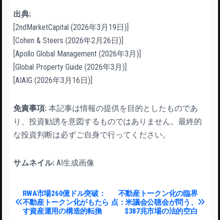
出典:
[2ndMarketCapital (2026年3月19日)]
[Cohen & Steers (2026年2月26日)]
[Apollo Global Management (2026年3月)]
[Global Property Guide (2026年3月)]
[AIAIG (2026年3月16日)]
免責事項:
本記事は情報の提供を目的としたものであ
り、投資勧誘を意図するものではありません。最終的
な投資判断は必ずご自身で行ってください。
サムネイル:
AI生成画像
投稿ナビゲーション
RWA市場260億ドル突破：
不動産トークン化の臨界
不動産トークン化がもたら
点：米議会公聴会が問う、
す資産運用の構造的転換
$387兆市場の法的空白