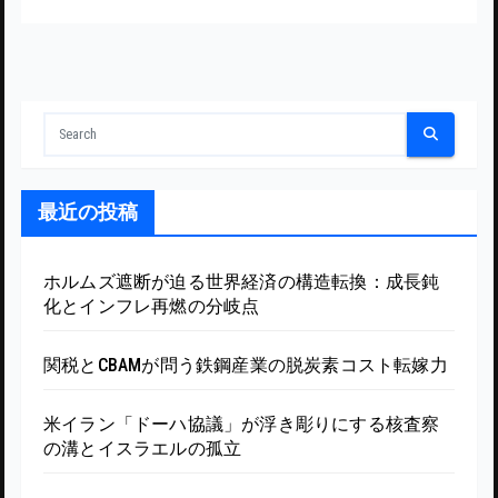
最近の投稿
ホルムズ遮断が迫る世界経済の構造転換：成長鈍
化とインフレ再燃の分岐点
関税とCBAMが問う鉄鋼産業の脱炭素コスト転嫁力
米イラン「ドーハ協議」が浮き彫りにする核査察
の溝とイスラエルの孤立