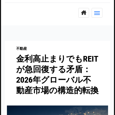
コ
ン
テ
ン
ツ
に
不動産
ス
金利高止まりでもREIT
キ
ッ
が急回復する矛盾：
プ
2026年グローバル不
動産市場の構造的転換