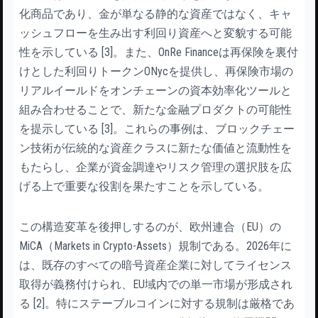
化商品であり、金が単なる静的な資産ではなく、キャ
ッシュフローを生み出す利回り資産へと変貌する可能
性を示している [3]。また、OnRe Financeは再保険を裏付
けとした利回りトークンONycを提供し、再保険市場の
リアルイールドをオンチェーンの資本効率化ツールと
組み合わせることで、新たな金融プロダクトの可能性
を提示している [3]。これらの事例は、ブロックチェー
ン技術が伝統的な資産クラスに新たな価値と流動性を
もたらし、企業が資金調達やリスク管理の選択肢を広
げる上で重要な役割を果たすことを示している。
この構造変革を後押しするのが、欧州連合（EU）の
MiCA（Markets in Crypto-Assets）規制である。2026年に
は、既存のすべての暗号資産企業に対してライセンス
取得が義務付けられ、EU域内での単一市場が形成され
る [2]。特にステーブルコインに対する規制は厳格であ