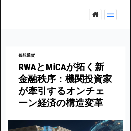
コ
ン
テ
ン
ツ
に
仮想通貨
ス
RWAとMiCAが拓く新
キ
ッ
金融秩序：機関投資家
プ
が牽引するオンチェ
ーン経済の構造変革