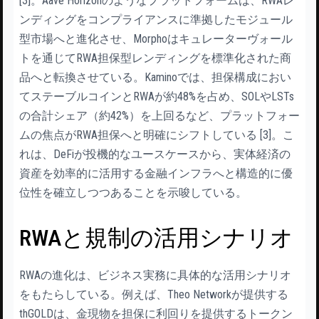
[3]。Aave Horizonのようなプラットフォームは、RWAレ
ンディングをコンプライアンスに準拠したモジュール
型市場へと進化させ、Morphoはキュレーターヴォール
トを通じてRWA担保型レンディングを標準化された商
品へと転換させている。Kaminoでは、担保構成におい
てステーブルコインとRWAが約48%を占め、SOLやLSTs
の合計シェア（約42%）を上回るなど、プラットフォー
ムの焦点がRWA担保へと明確にシフトしている [3]。こ
れは、DeFiが投機的なユースケースから、実体経済の
資産を効率的に活用する金融インフラへと構造的に優
位性を確立しつつあることを示唆している。
RWAと規制の活用シナリオ
RWAの進化は、ビジネス実務に具体的な活用シナリオ
をもたらしている。例えば、Theo Networkが提供する
thGOLDは、金現物を担保に利回りを提供するトークン