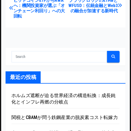
投稿ナビゲーション
ビットコインETFからRWA
ブラックロックのETHBと
へ：機関投資家が選ぶ「オ
WFUSD：伝統金融とWeb3
ンチェーン利回り」への大
の融合が加速する新時代
回転
最近の投稿
ホルムズ遮断が迫る世界経済の構造転換：成長鈍
化とインフレ再燃の分岐点
関税とCBAMが問う鉄鋼産業の脱炭素コスト転嫁力