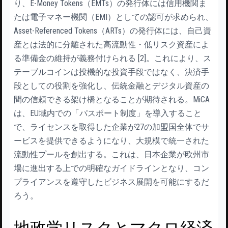
り、E-Money Tokens（EMTs）の発行体には信用機関ま
たは電子マネー機関（EMI）としての認可が求められ、
Asset-Referenced Tokens（ARTs）の発行体には、自己資
産とは法的に分離された高流動性・低リスク資産によ
る準備金の維持が義務付けられる [2]。これにより、ス
テーブルコインは投機的な投資手段ではなく、決済手
段としての役割を強化し、伝統金融とデジタル資産の
間の信頼できる架け橋となることが期待される。MiCA
は、EU域内での「パスポート制度」を導入すること
で、ライセンスを取得した企業が27の加盟国全体でサ
ービスを提供できるようになり、大規模で統一された
流動性プールを創出する。これは、日本企業が欧州市
場に進出する上での明確なガイドラインとなり、コン
プライアンスを遵守したビジネス展開を可能にするだ
ろう。
地政学リスクとマクロ経済