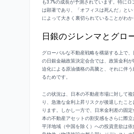
も3.7%の成長が予測されています。特にロ
は顕著であり、「オフィスは死んだ」とい
によって大きく裏切られていることがわか
日銀のジレンマとグロ
グローバルな不動産戦略を構築する上で、日
の日銀金融政策決定会合では、政策金利が0
迫化による原油価格の高騰と、それに伴う
るためです。
この状況は、日本の不動産市場に対して複
り、急激な金利上昇リスクが後退したことは
ります。しかし一方で、日米金利差の固定化
本の不動産アセットの割安感をさらに際立た
平洋地域（中国を除く）への投資意欲は依