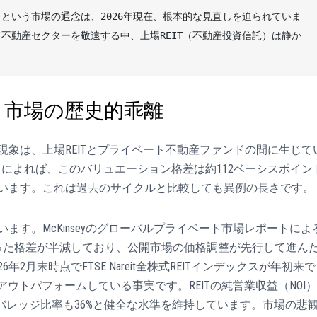
という市場の通念は、2026年現在、根本的な見直しを迫られていま
不動産セクターを敬遠する中、上場REIT（不動産投資信託）は静か
ト市場の歴史的乖離
象は、上場REITとプライベート不動産ファンドの間に生じて
ータによれば、このバリュエーション格差は約112ベーシスポイン
ています。これは過去のサイクルと比較しても異例の長さです。
ます。McKinseyのグローバルプライベート市場レポートによ
トあった格差が半減しており、公開市場の価格調整が先行して進ん
2月末時点でFTSE Nareit全株式REITインデックスが年初来で
以上もアウトパフォームしている事実です。REITの純営業収益（NOI）
レバレッジ比率も36%と健全な水準を維持しています。市場の悲