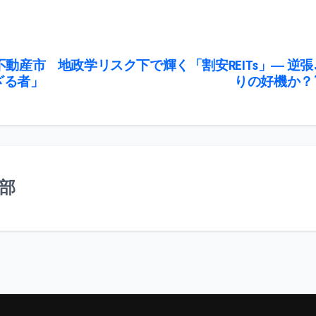
不動産市
地政学リスク下で輝く「割安REITs」― 逆張
ざる者」
りの好機か？
集部