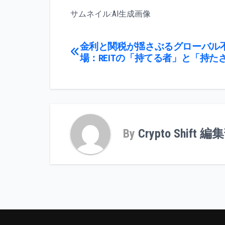
サムネイル:AI生成画像
投
金利と関税が揺さぶるグローバル
場：REITの「持てる者」と「持た
稿
ナ
ビ
ゲ
By
Crypto Shift 編
ー
シ
ョ
ン