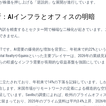
が株価を押し上げる「逆説的」な展開が進行しています。
：AIインフラとオフィスの明暗
の内訳を精査するとセクター間で極端な二極化が起きています。
できません。
Tです。AI需要の爆発的な増加を背景に、年初来で約22%とい
 RealtyやEquinixといった主要プレイヤーは、2026年の業績見
らの旺盛なインフラ需要が長期的な収益基盤を強固にしていま
境に立たされており、年初来で14%の下落を記録しています。し
）」が存在します。米国市場がリモートワークの定着による構造的な空
ています。Savillsの調査によれば、欧州のプライムオフィ
まっており、2025年のプライム賃料は平均3.4%上昇、2026