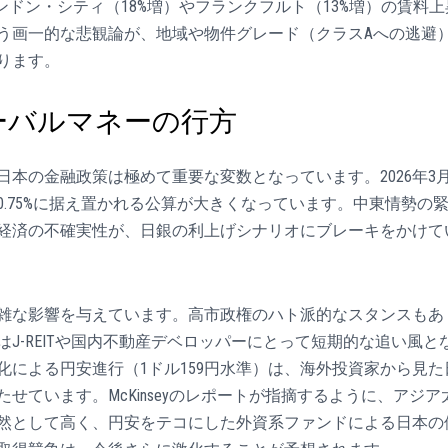
ンドン・シティ（18%増）やフランクフルト（13%増）の賃料上
う画一的な悲観論が、地域や物件グレード（クラスAへの逃避
ります。
ーバルマネーの行方
本の金融政策は極めて重要な変数となっています。2026年3
.75%に据え置かれる公算が大きくなっています。中東情勢の
経済の不確実性が、日銀の利上げシナリオにブレーキをかけて
雑な影響を与えています。高市政権のハト派的なスタンスもあ
J-REITや国内不動産デベロッパーにとって短期的な追い風と
による円安進行（1ドル159円水準）は、海外投資家から見た
せています。McKinseyのレポートが指摘するように、アジア
然として高く、円安をテコにした外資系ファンドによる日本の