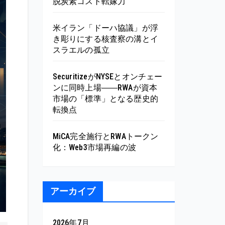
脱炭素コスト転嫁力
米イラン「ドーハ協議」が浮
き彫りにする核査察の溝とイ
スラエルの孤立
SecuritizeがNYSEとオンチェー
ンに同時上場――RWAが資本
市場の「標準」となる歴史的
転換点
MiCA完全施行とRWAトークン
化：Web3市場再編の波
アーカイブ
2026年7月