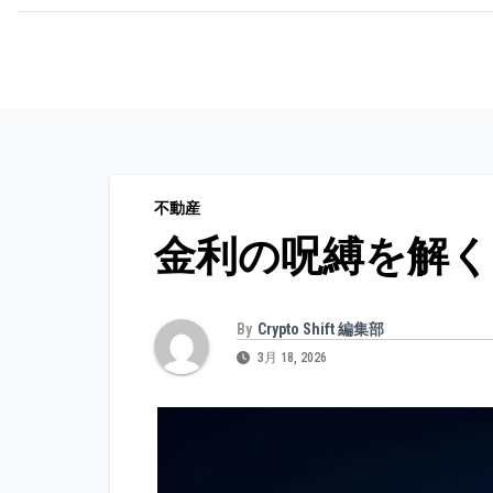
コ
ン
テ
ン
ツ
に
不動産
ス
金利の呪縛を解くR
キ
ッ
プ
By
Crypto Shift 編集部
3月 18, 2026