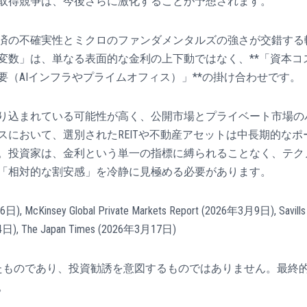
取得競争は、今後さらに激化することが予想されます。
済の不確実性とミクロのファンダメンタルズの強さが交錯する
変数」は、単なる表面的な金利の上下動ではなく、**「資本コ
（AIインフラやプライムオフィス）」**の掛け合わせです。
り込まれている可能性が高く、公開市場とプライベート市場の
において、選別されたREITや不動産アセットは中長期的なポ
。投資家は、金利という単一の指標に縛られることなく、テク
「相対的な割安感」を冷静に見極める必要があります。
日), McKinsey Global Private Markets Report (2026年3月9日), Savills
2月24日), The Japan Times (2026年3月17日)
たものであり、投資勧誘を意図するものではありません。最終
。