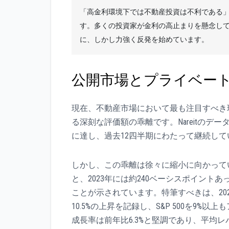
「高金利環境下では不動産投資は不利である」
す。多くの投資家が金利の高止まりを懸念して
に、しかし力強く反発を始めています。
公開市場とプライベー
現在、不動産市場において最も注目すべき現
る深刻な評価額の乖離です。Nareitのデ
に達し、過去12四半期にわたって継続し
しかし、この乖離は徐々に縮小に向かってい
と、2023年には約240ベーシスポイン
ことが示されています。特筆すべきは、2026年
10.5%の上昇を記録し、S&P 500を9%
成長率は前年比6.3%と堅調であり、平均