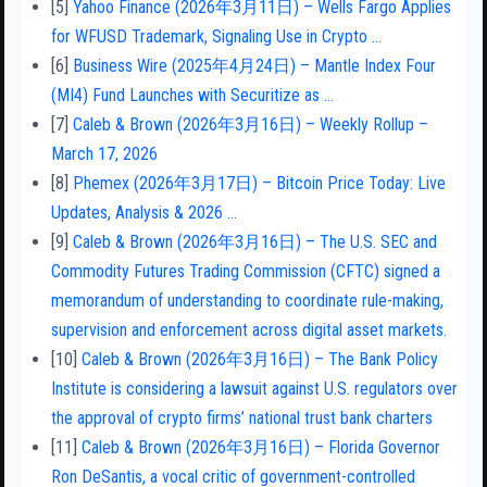
[5]
Yahoo Finance (2026年3月11日) – Wells Fargo Applies
for WFUSD Trademark, Signaling Use in Crypto …
[6]
Business Wire (2025年4月24日) – Mantle Index Four
(MI4) Fund Launches with Securitize as …
[7]
Caleb & Brown (2026年3月16日) – Weekly Rollup –
March 17, 2026
[8]
Phemex (2026年3月17日) – Bitcoin Price Today: Live
Updates, Analysis & 2026 …
[9]
Caleb & Brown (2026年3月16日) – The U.S. SEC and
Commodity Futures Trading Commission (CFTC) signed a
memorandum of understanding to coordinate rule-making,
supervision and enforcement across digital asset markets.
[10]
Caleb & Brown (2026年3月16日) – The Bank Policy
Institute is considering a lawsuit against U.S. regulators over
the approval of crypto firms’ national trust bank charters
[11]
Caleb & Brown (2026年3月16日) – Florida Governor
Ron DeSantis, a vocal critic of government-controlled