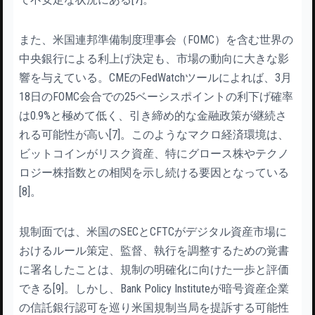
また、米国連邦準備制度理事会（FOMC）を含む世界の
中央銀行による利上げ決定も、市場の動向に大きな影
響を与えている。CMEのFedWatchツールによれば、3月
18日のFOMC会合での25ベーシスポイントの利下げ確率
は0.9%と極めて低く、引き締め的な金融政策が継続さ
れる可能性が高い[7]。このようなマクロ経済環境は、
ビットコインがリスク資産、特にグロース株やテクノ
ロジー株指数との相関を示し続ける要因となっている
[8]。
規制面では、米国のSECとCFTCがデジタル資産市場に
おけるルール策定、監督、執行を調整するための覚書
に署名したことは、規制の明確化に向けた一歩と評価
できる[9]。しかし、Bank Policy Instituteが暗号資産企業
の信託銀行認可を巡り米国規制当局を提訴する可能性