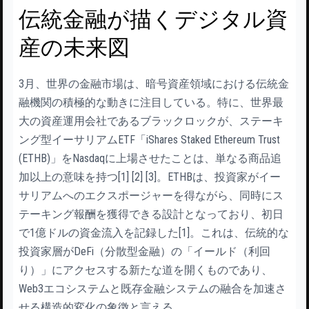
伝統金融が描くデジタル資
産の未来図
3月、世界の金融市場は、暗号資産領域における伝統金
融機関の積極的な動きに注目している。特に、世界最
大の資産運用会社であるブラックロックが、ステーキ
ング型イーサリアムETF「iShares Staked Ethereum Trust
(ETHB)」をNasdaqに上場させたことは、単なる商品追
加以上の意味を持つ[1] [2] [3]。ETHBは、投資家がイー
サリアムへのエクスポージャーを得ながら、同時にス
テーキング報酬を獲得できる設計となっており、初日
で1億ドルの資金流入を記録した[1]。これは、伝統的な
投資家層がDeFi（分散型金融）の「イールド（利回
り）」にアクセスする新たな道を開くものであり、
Web3エコシステムと既存金融システムの融合を加速さ
せる構造的変化の象徴と言える。