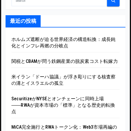
最近の投稿
ホルムズ遮断が迫る世界経済の構造転換：成長鈍
化とインフレ再燃の分岐点
関税とCBAMが問う鉄鋼産業の脱炭素コスト転嫁力
米イラン「ドーハ協議」が浮き彫りにする核査察
の溝とイスラエルの孤立
SecuritizeがNYSEとオンチェーンに同時上場
――RWAが資本市場の「標準」となる歴史的転換
点
MiCA完全施行とRWAトークン化：Web3市場再編の