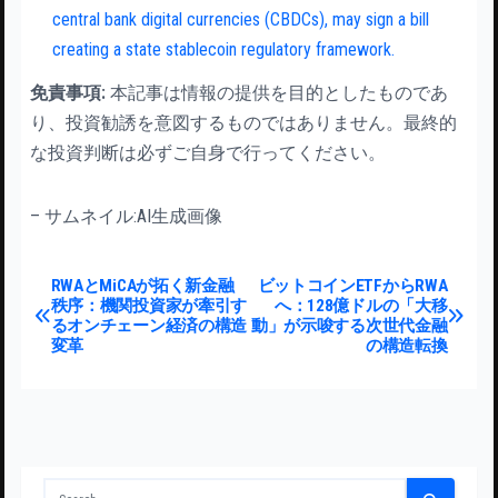
central bank digital currencies (CBDCs), may sign a bill
creating a state stablecoin regulatory framework.
免責事項:
本記事は情報の提供を目的としたものであ
り、投資勧誘を意図するものではありません。最終的
な投資判断は必ずご自身で行ってください。
– サムネイル:AI生成画像
投稿ナビゲーション
RWAとMiCAが拓く新金融
ビットコインETFからRWA
秩序：機関投資家が牽引す
へ：128億ドルの「大移
るオンチェーン経済の構造
動」が示唆する次世代金融
変革
の構造転換