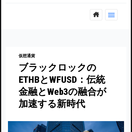
コ
ン
テ
ン
ツ
に
仮想通貨
ス
ブラックロックの
キ
ッ
ETHBとWFUSD：伝統
プ
金融とWeb3の融合が
加速する新時代