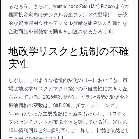
るだろう。さらに、Mantle Index Four (MI4) Fundのような
機関投資家向けデジタル資産ファンドの登場は、伝統
的な資産運用会社がデジタル資産を組み込んだ新たな
金融商品を開発する動きを加速させるだろう[6]。
地政学リスクと規制の不確
実性
しかし、このような構造的変化の只中においても、市
場は地政学リスクとマクロ経済の不確実性に大きく左
右されている。2026年3月現在、イラン情勢の緊迫化と
原油価格の変動は、S&P 500、ダウ・ジョーンズ、
Nasdaqといった主要指数に下落をもたらし、リスクオ
フのセンチメントが市場全体を覆っている[7]。米国の
10年債利回りと2年債利回りは上昇し、市場は依然とし
て不安定な状況にある[7]。