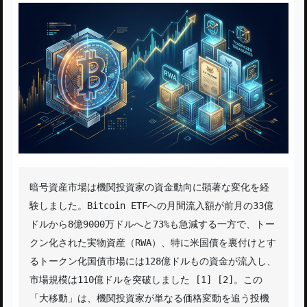
暗号資産市場は機関投資家の資金動向に顕著な変化を経
験しました。Bitcoin ETFへの月間流入額が前月の33億
ドルから8億9000万ドルへと73%も急減する一方で、トー
クン化された実物資産（RWA）、特に米国債を裏付けとす
るトークン化国債市場には128億ドルもの資金が流入し、
市場規模は110億ドルを突破しました [1] [2]。この
「大移動」は、機関投資家が単なる価格変動を追う投機