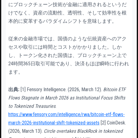
にブロックチェーン技術が金融に適用されるというだ
けでなく、資産の流動性、透明性、そして効率性を根
本的に変革するパラダイムシフトを意味します。
従来の金融市場では、国債のような伝統資産へのアク
セスや取引には時間とコストがかかりました。しか
し、トークン化された国債は、ブロックチェーン上で
24時間365日取引可能であり、決済もほぼ瞬時に行われ
ます。
出典:
[1] Fensory Intelligence. (2026, March 12).
Bitcoin ETF
Flows Stagnate in March 2026 as Institutional Focus Shifts
to Tokenized Treasuries
.
https://www.fensory.com/intelligence/rwa/bitcoin-etf-flows-
march-2026-institutional-shift-tokenized-assets
[2] CoinDesk.
(2026, March 13).
Circle overtakes BlackRock in tokenized