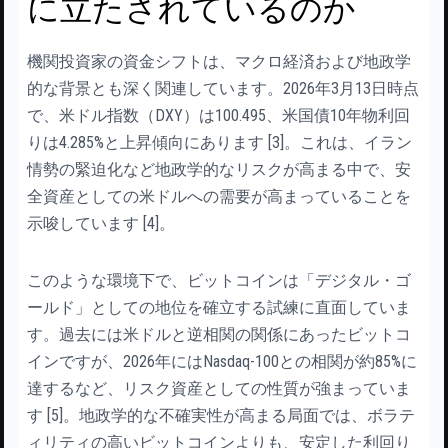
に立たされているのか
機関投資家の資金シフトは、マクロ経済および地政学
的な背景とも深く関連しています。2026年3月13日時点
で、米ドル指数（DXY）は100.495、米国債10年物利回
りは4.285%と上昇傾向にあります [3]。これは、イラン
情勢の緊迫化など地政学的なリスクが高まる中で、安
全資産としての米ドルへの需要が高まっていることを
示唆しています [4]。
このような環境下で、ビットコインは「デジタル・ゴ
ールド」としての地位を確立する試練に直面していま
す。過去には米ドルと逆相関の関係にあったビットコ
インですが、2026年にはNasdaq-100との相関が約85%に
達するなど、リスク資産としての性質が強まっていま
す [5]。地政学的な不確実性が高まる局面では、ボラテ
ィリティの高いビットコインよりも、安定した利回り