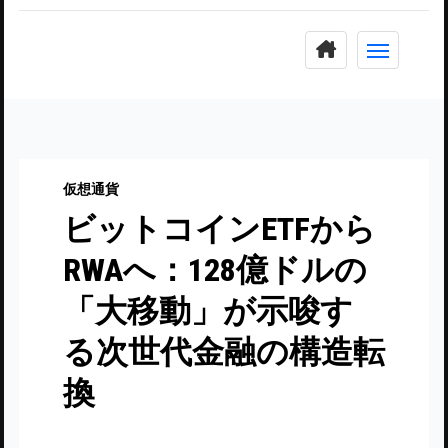
コ
ン
テ
ン
ツ
に
仮想通貨
ス
ビットコインETFから
キ
ッ
RWAへ：128億ドルの
プ
「大移動」が示唆す
る次世代金融の構造転
換