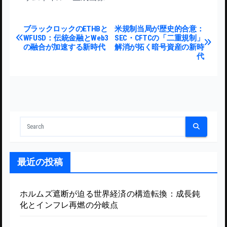
投稿ナビゲーション
ブラックロックのETHBと
米規制当局が歴史的合意：
WFUSD：伝統金融とWeb3
SEC・CFTCの「二重規制」
の融合が加速する新時代
解消が拓く暗号資産の新時
代
最近の投稿
ホルムズ遮断が迫る世界経済の構造転換：成長鈍
化とインフレ再燃の分岐点