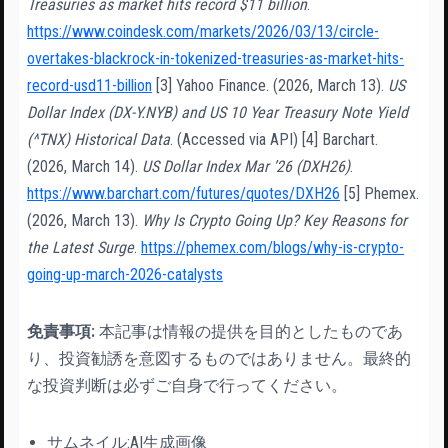
Treasuries as market hits record $11 billion
.
https://www.coindesk.com/markets/2026/03/13/circle-
overtakes-blackrock-in-tokenized-treasuries-as-market-hits-
record-usd11-billion
[3] Yahoo Finance. (2026, March 13).
US
Dollar Index (DX-Y.NYB) and US 10 Year Treasury Note Yield
(^TNX) Historical Data
. (Accessed via API) [4] Barchart.
(2026, March 14).
US Dollar Index Mar ’26 (DXH26)
.
https://www.barchart.com/futures/quotes/DXH26
[5] Phemex.
(2026, March 13).
Why Is Crypto Going Up? Key Reasons for
the Latest Surge
.
https://phemex.com/blogs/why-is-crypto-
going-up-march-2026-catalysts
免責事項:
本記事は情報の提供を目的としたものであ
り、投資勧誘を意図するものではありません。最終的
な投資判断は必ずご自身で行ってください。
サムネイル:AI生成画像